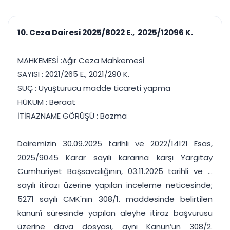
çalışsın
Ajanda ve
Finans ve Kasa
Etkinlikler
Hesap, kasa ve cari
Duruşma ve görev
takibi
10. Ceza Dairesi 2025/8022 E., 2025/12096 K.
takvimi
Raporlar ve Çıkt
Hatırlatma ve
Tek tıkla profesyonel
Bildirim
MAHKEMESİ :Ağır Ceza Mahkemesi
rapor
Süreleri asla kaçırmayın
SAYISI : 2021/265 E., 2021/290 K.
SUÇ : Uyuşturucu madde ticareti yapma
Tek panelde uçtan uca yönetim
UYAP & UETS entegrasyonundan finansa, hepsi bir arada.
HÜKÜM : Beraat
Tüm özellikleri inceleyin
Ücretsiz Başlayın
İTİRAZNAME GÖRÜŞÜ : Bozma
Dairemizin 30.09.2025 tarihli ve 2022/14121 Esas,
2025/9045 Karar sayılı kararına karşı Yargıtay
Cumhuriyet Başsavcılığının, 03.11.2025 tarihli ve ...
sayılı itirazı üzerine yapılan inceleme neticesinde;
5271 sayılı CMK'nın 308/1. maddesinde belirtilen
kanunî süresinde yapılan aleyhe itiraz başvurusu
üzerine dava dosyası, aynı Kanun’un 308/2.