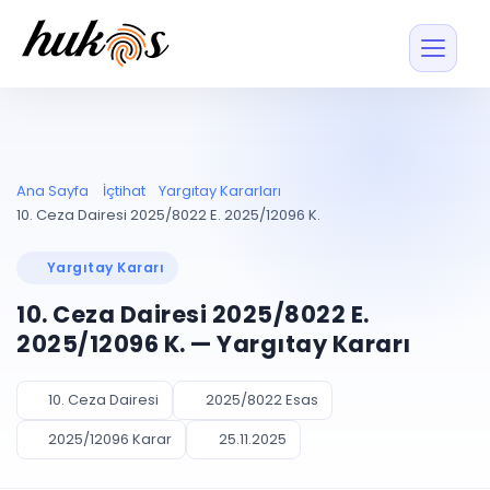
Özellikler
Fiyatlar
ENTEGRASYONLAR
YÖNETİM
UYAP
Dosya ve İçerikl
Ana Sayfa
İçtihat
Yargıtay Kararları
Blog
Entegrasyonu
Tüm dosyalar tek
ekranda
UYAP ile otomatik
10. Ceza Dairesi 2025/8022 E. 2025/12096 K.
senkron
Evrak ve Klasör
İçtihat
UYAP Evrak
Düzenleyin, hızlı erişi
Yargıtay Kararı
Entegrasyonu
İletişim
Kişiler ve İletişi
Evrakları tek tıkla aktarın
10. Ceza Dairesi 2025/8022 E.
Müvekkil ve taraf reh
UETS Entegrasyonu
2025/12096 K. — Yargıtay Kararı
Tebligatları anında
Vekalet Yöneti
Ücretsiz Başlayın
Giriş Yap
görün
Vekaletname ve yetk
takibi
10. Ceza Dairesi
2025/8022 Esas
PLANLAMA & TAKİP
AKILLI & FİNANS
2025/12096 Karar
25.11.2025
Otomasyon
Pano ve Takip
YENİ
Kuralları kurun, sist
Günlük işler tek bakışta