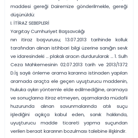
maddesi gereği Dairemize gönderilmekle, gereği
düşünüldü:
I. İTİRAZ SEBEPLERİ
Yargıtay Cumhuriyet Başsavcılığı
nın itiraz başvurusu; 13.07.2013 tarihinde kolluk
tarafından alınan istihbari bilgi üzerine sanığın sevk
ve idaresindeki ... plakalı aracın durdurularak ... 1. Sulh
Ceza Mahkemesinin 02.07.2013 tarih ve 2013/1372
D.İş sayılı önleme arama kararına istinaden yapılan
aramada araçta ele geçen uyuşturucu maddenin,
hukuka aykırı yöntemle elde edilmediğine, aramaya
ve sonuçlarına itiraz etmeyen, aşamalarda müdafii
huzurunda alınan savunmalarında atılı suçu
işlediğini açıkça kabul eden, sanık hakkında,
uyuşturucu madde ticareti yapma suçundan
verilen beraat kararının bozulması talebine ilişkindir.