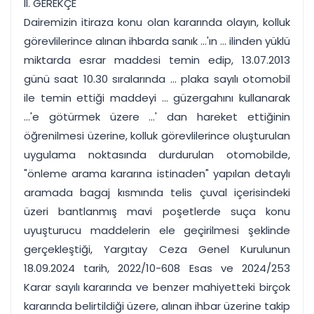
II. GEREKÇE
Dairemizin itiraza konu olan kararında olayın, kolluk
görevlilerince alınan ihbarda sanık ...'ın ... ilinden yüklü
miktarda esrar maddesi temin edip, 13.07.2013
günü saat 10.30 sıralarında ... plaka sayılı otomobil
ile temin ettiği maddeyi ... güzergahını kullanarak
...'e götürmek üzere ...' dan hareket ettiğinin
öğrenilmesi üzerine, kolluk görevlilerince oluşturulan
uygulama noktasında durdurulan otomobilde,
"önleme arama kararına istinaden" yapılan detaylı
aramada bagaj kısmında telis çuval içerisindeki
üzeri bantlanmış mavi poşetlerde suça konu
uyuşturucu maddelerin ele geçirilmesi şeklinde
gerçekleştiği, Yargıtay Ceza Genel Kurulunun
18.09.2024 tarih, 2022/10-608 Esas ve 2024/253
Karar sayılı kararında ve benzer mahiyetteki birçok
kararında belirtildiği üzere, alınan ihbar üzerine takip