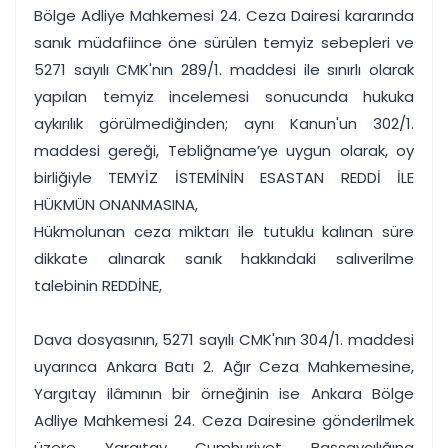
Bölge Adliye Mahkemesi 24. Ceza Dairesi kararında
sanık müdafiince öne sürülen temyiz sebepleri ve
5271 sayılı CMK'nın 289/1. maddesi ile sınırlı olarak
yapılan temyiz incelemesi sonucunda hukuka
aykırılık görülmediğinden; aynı Kanun'un 302/1.
maddesi gereği, Tebliğname’ye uygun olarak, oy
birliğiyle TEMYİZ İSTEMİNİN ESASTAN REDDİ İLE
HÜKMÜN ONANMASINA,
Hükmolunan ceza miktarı ile tutuklu kalınan süre
dikkate alınarak sanık hakkındaki salıverilme
talebinin REDDİNE,
Dava dosyasının, 5271 sayılı CMK'nın 304/1. maddesi
uyarınca Ankara Batı 2. Ağır Ceza Mahkemesine,
Yargıtay ilâmının bir örneğinin ise Ankara Bölge
Adliye Mahkemesi 24. Ceza Dairesine gönderilmek
üzere Yargıtay Cumhuriyet Başsavcılığına