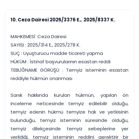
çalışsın
Ajanda ve
Finans ve Kasa
Etkinlikler
Hesap, kasa ve cari
Duruşma ve görev
takibi
10. Ceza Dairesi 2025/3376 E., 2025/8337 K.
takvimi
Raporlar ve Çıkt
Hatırlatma ve
Tek tıkla profesyonel
Bildirim
MAHKEMESİ :Ceza Dairesi
rapor
Süreleri asla kaçırmayın
SAYISI : 2025/314 E., 2025/278 K.
SUÇ : Uyuşturucu madde ticareti yapma
Tek panelde uçtan uca yönetim
UYAP & UETS entegrasyonundan finansa, hepsi bir arada.
HÜKÜM : İstinaf başvurularının esastan reddi
Tüm özellikleri inceleyin
Ücretsiz Başlayın
TEBLİĞNAME GÖRÜŞÜ : Temyiz isteminin esastan
reddiyle hükmün onanması
Sanık hakkında kurulan hükmün, yapılan ön
inceleme neticesinde temyiz edilebilir olduğu,
temyiz edenin hükmü temyize hak ve yetkisinin
bulunduğu, temyiz isteminin süresinde olduğu,
temyiz dilekçesinde temyiz sebeplerine yer
verildiği, temyiz isteminin reddini gerektirir bir