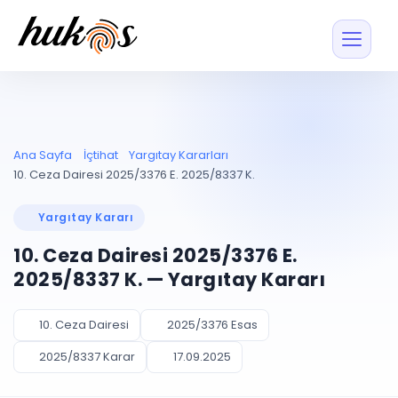
Özellikler
Fiyatlar
ENTEGRASYONLAR
YÖNETİM
UYAP
Dosya ve İçerikl
Ana Sayfa
İçtihat
Yargıtay Kararları
Blog
Entegrasyonu
Tüm dosyalar tek
ekranda
UYAP ile otomatik
10. Ceza Dairesi 2025/3376 E. 2025/8337 K.
senkron
Evrak ve Klasör
İçtihat
UYAP Evrak
Düzenleyin, hızlı erişi
Yargıtay Kararı
Entegrasyonu
İletişim
Kişiler ve İletişi
Evrakları tek tıkla aktarın
10. Ceza Dairesi 2025/3376 E.
Müvekkil ve taraf reh
UETS Entegrasyonu
2025/8337 K. — Yargıtay Kararı
Tebligatları anında
Vekalet Yöneti
Ücretsiz Başlayın
Giriş Yap
görün
Vekaletname ve yetk
takibi
10. Ceza Dairesi
2025/3376 Esas
PLANLAMA & TAKİP
AKILLI & FİNANS
2025/8337 Karar
17.09.2025
Otomasyon
Pano ve Takip
YENİ
Kuralları kurun, sist
Günlük işler tek bakışta