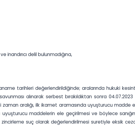
i ve inandırıcı delil bulunmadığına,
dianame tarihleri değerlendirildiğinde; aralarında hukuki kes
 savunması alınarak serbest bırakıldıktan sonra 04.07.202
ndaki zaman aralığı, ilk ikamet aramasında uyuşturucu madde e
yuşturucu maddelerin ele geçirilmesi ve böylece sanığın suç
n zincirleme suç olarak değerlendirilmesi suretiyle eksik 