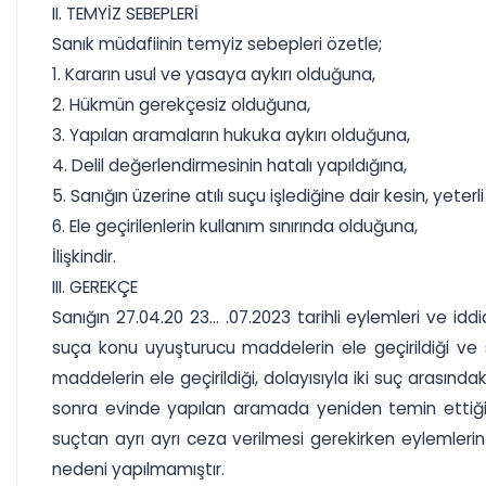
II. TEMYİZ SEBEPLERİ
Sanık müdafiinin temyiz sebepleri özetle;
1. Kararın usul ve yasaya aykırı olduğuna,
2. Hükmün gerekçesiz olduğuna,
3. Yapılan aramaların hukuka aykırı olduğuna,
4. Delil değerlendirmesinin hatalı yapıldığına,
5. Sanığın üzerine atılı suçu işlediğine dair kesin, yeterl
6. Ele geçirilenlerin kullanım sınırında olduğuna,
İlişkindir.
III. GEREKÇE
Sanığın 27.04.20 23... .07.2023 tarihli eylemleri ve id
suça konu uyuşturucu maddelerin ele geçirildiği ve
maddelerin ele geçirildiği, dolayısıyla iki suç arası
sonra evinde yapılan aramada yeniden temin ettiği u
suçtan ayrı ayrı ceza verilmesi gerekirken eylemleri
nedeni yapılmamıştır.