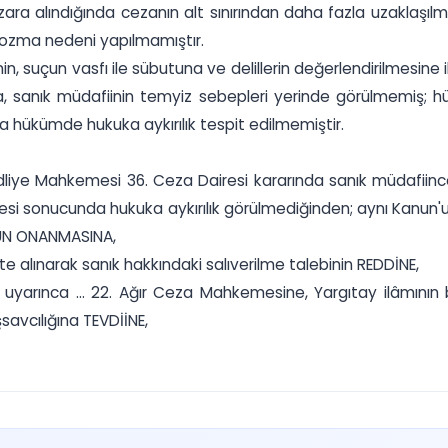
a alındığında cezanın alt sınırından daha fazla uzaklaşılm
bozma nedeni yapılmamıştır.
çun vasfı ile sübutuna ve delillerin değerlendirilmesine ilişk
kla, sanık müdafiinin temyiz sebepleri yerinde görülmemiş
da hükümde hukuka aykırılık tespit edilmemiştir.
dliye Mahkemesi 36. Ceza Dairesi kararında sanık müdafiince
lemesi sonucunda hukuka aykırılık görülmediğinden; aynı Kanun
KMÜN ONANMASINA,
e alınarak sanık hakkındaki salıverilme talebinin REDDİNE,
uyarınca ... 22. Ağır Ceza Mahkemesine, Yargıtay ilâmının 
avcılığına TEVDİİNE,