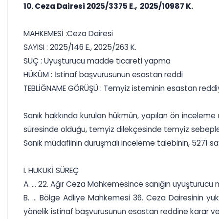
10. Ceza Dairesi 2025/3375 E., 2025/10987 K.
MAHKEMESİ :Ceza Dairesi
SAYISI : 2025/146 E., 2025/263 K.
SUÇ : Uyuşturucu madde ticareti yapma
HÜKÜM : İstinaf başvurusunun esastan reddi
TEBLİĞNAME GÖRÜŞÜ : Temyiz isteminin esastan redd
Sanık hakkında kurulan hükmün, yapılan ön inceleme 
süresinde olduğu, temyiz dilekçesinde temyiz sebeplerin
Sanık müdafiinin duruşmalı inceleme talebinin, 5271 sa
I. HUKUKİ SÜREÇ
A. ... 22. Ağır Ceza Mahkemesince sanığın uyuşturucu
B. ... Bölge Adliye Mahkemesi 36. Ceza Dairesinin yu
yönelik istinaf başvurusunun esastan reddine karar veri