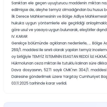
Sanıktan ele geçen uyuşturucu maddenin miktarı nazar
edilmişse de, aleyhe temyiz olmadığından bu husus 
İlk Derece Mahkemesinin ve Bölge Adliye Mahkemesinin, su
hukuka uygun yöntemlerle ele geçirildiği anlaşılma
göre usul ve yasaya uygun bulunarak, eleştiriler dışın
IV. KARAR
Gerekçe bölümünde açıklanan nedenlerle, ... Bölge A
289/1. maddesi ile sınırlı olarak yapılan temyiz ince
oy birliğiyle TEMYİZ İSTEMİNİN ESASTAN REDDİ İLE HÜ
Hükmolunan ceza miktarı ile tutuklu kalınan süre dikkat
Dava dosyasının, 5271 sayılı CMK'nın 304/1. maddesi 
Dairesine gönderilmek üzere Yargıtay Cumhuriyet Başs
03.11.2025 tarihinde karar verildi.