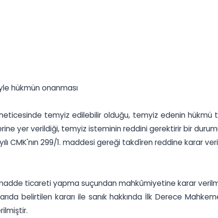
iyle hükmün onanması
neticesinde temyiz edilebilir olduğu, temyiz edenin hükmü t
e yer verildiği, temyiz isteminin reddini gerektirir bir durum
yılı CMK'nın 299/1. maddesi gereği takdîren reddine karar ver
 madde ticareti yapma suçundan mahkûmiyetine karar verilmi
karıda belirtilen kararı ile sanık hakkında İlk Derece Mahke
lmiştir.