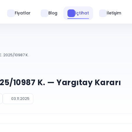
Fiyatlar
Blog
İçtihat
İletişim
E. 2025/10987 K.
025/10987 K. — Yargıtay Kararı
03.11.2025