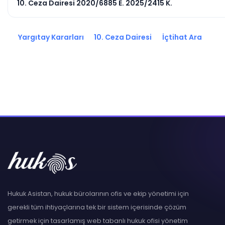
10. Ceza Dairesi 2020/6885 E. 2025/2415 K.
Yargıtay Kararları
10. Ceza Dairesi
İçtihat Ara
Hukuk Asistan, hukuk bürolarının ofis ve ekip yönetimi için
gerekli tüm ihtiyaçlarına tek bir sistem içerisinde çözüm
getirmek için tasarlamış web tabanlı hukuk ofisi yönetim