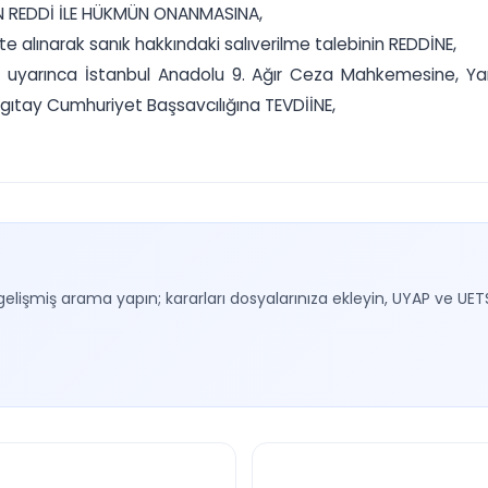
TAN REDDİ İLE HÜKMÜN ONANMASINA,
e alınarak sanık hakkındaki salıverilme talebinin REDDİNE,
 uyarınca İstanbul Anadolu 9. Ağır Ceza Mahkemesine, Yargı
ıtay Cumhuriyet Başsavcılığına TEVDİİNE,
gelişmiş arama yapın; kararları dosyalarınıza ekleyin, UYAP ve UET