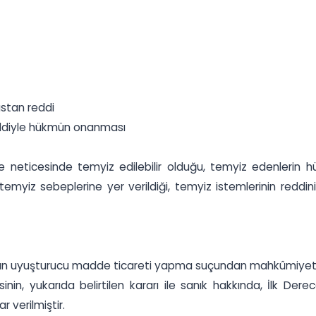
astan reddi
eddiyle hükmün onanması
 neticesinde temyiz edilebilir olduğu, temyiz edenlerin 
temyiz sebeplerine yer verildiği, temyiz istemlerinin reddin
ğın uyuşturucu madde ticareti yapma suçundan mahkûmiyetine
nin, yukarıda belirtilen kararı ile sanık hakkında, İlk De
r verilmiştir.