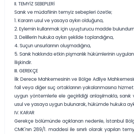
II. TEMYİZ SEBEPLERİ
Sanık ve müdafiinin temyiz sebepleri özetle;
1. Kararın usul ve yasaya aykırı olduğuna,
2. Eylemin kullanmak için uyuşturucu madde bulundur
3. Delillerin hukuka aykırı şekilde toplandığına,
4. Suçun unsurlarının oluşmadığına,
5. Sanık hakkında etkin pişmanlık hükümlerinin uygula
İlişkindir.
III. GEREKÇE
İlk Derece Mahkemesinin ve Bölge Adliye Mahkemesinin
fail veya diğer suç ortaklarının yakalanmasına hizmet
uygun yöntemlerle ele geçirildiği anlaşılmakla, sa
usul ve yasaya uygun bulunarak, hükümde hukuka aykırı
IV. KARAR
Gerekçe bölümünde açıklanan nedenle, İstanbul Bölg
CMK'nın 289/1. maddesi ile sınırlı olarak yapılan t