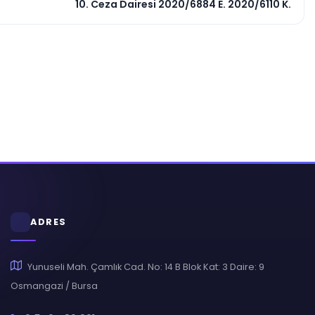
10. Ceza Dairesi 2020/6884 E. 2020/6110 K.
ADRES
Yunuseli Mah. Çamlık Cad. No: 14 B Blok Kat: 3 Daire: 9
Osmangazi / Bursa