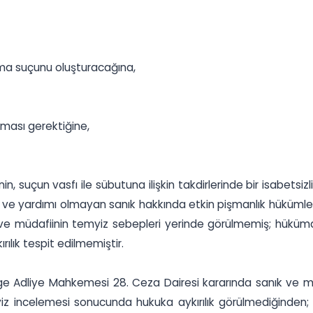
ma suçunu oluşturacağına,
nması gerektiğine,
, suçun vasfı ile sübutuna ilişkin takdirlerinde bir isabets
 ve yardımı olmayan sanık hakkında etkin pişmanlık hükümleri
nık ve müdafiinin temyiz sebepleri yerinde görülmemiş; hük
lık tespit edilmemiştir.
e Adliye Mahkemesi 28. Ceza Dairesi kararında sanık ve müd
emyiz incelemesi sonucunda hukuka aykırılık görülmediğinden