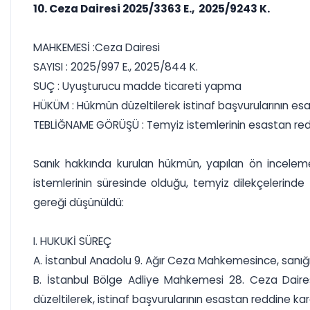
10. Ceza Dairesi 2025/3363 E., 2025/9243 K.
MAHKEMESİ :Ceza Dairesi
SAYISI : 2025/997 E., 2025/844 K.
SUÇ : Uyuşturucu madde ticareti yapma
HÜKÜM : Hükmün düzeltilerek istinaf başvurularının es
TEBLİĞNAME GÖRÜŞÜ : Temyiz istemlerinin esastan r
Sanık hakkında kurulan hükmün, yapılan ön inceleme
istemlerinin süresinde olduğu, temyiz dilekçelerinde 
gereği düşünüldü:
I. HUKUKİ SÜREÇ
A. İstanbul Anadolu 9. Ağır Ceza Mahkemesince, sanı
B. İstanbul Bölge Adliye Mahkemesi 28. Ceza Dairesi
düzeltilerek, istinaf başvurularının esastan reddine kara