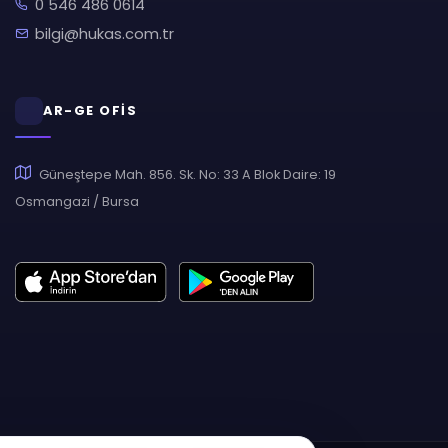
0 546 486 0614
bilgi@hukas.com.tr
AR-GE OFİS
Güneştepe Mah. 856. Sk. No: 33 A Blok Daire: 19
Osmangazi / Bursa