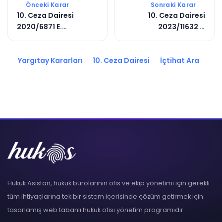
Önceki Karar
Sonraki Karar
10. Ceza Dairesi
10. Ceza Dairesi
2020/6871 E.
2023/11632 E.
2020/6877 K.
2023/10795 K.
Yargıtay Kararları
10. Ceza Dairesi
İçtihat Ara
Hukuk Asistan, hukuk bürolarının ofis ve ekip yönetimi için gerekli
tüm ihtiyaçlarına tek bir sistem içerisinde çözüm getirmek için
tasarlamış web tabanlı hukuk ofisi yönetim programıdır.