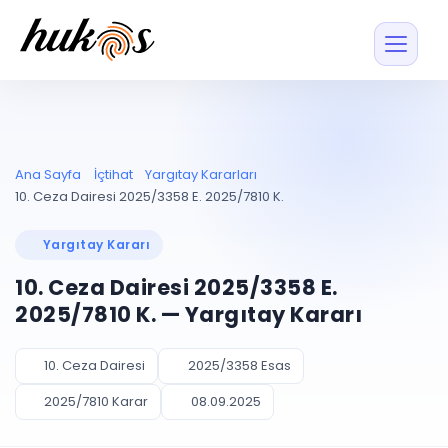
Özellikler
Fiyatlar
ENTEGRASYONLAR
YÖNETİM
UYAP
Dosya ve İçerikl
Ana Sayfa
İçtihat
Yargıtay Kararları
Blog
Entegrasyonu
Tüm dosyalar tek
ekranda
UYAP ile otomatik
10. Ceza Dairesi 2025/3358 E. 2025/7810 K.
senkron
Evrak ve Klasör
İçtihat
UYAP Evrak
Düzenleyin, hızlı erişi
Yargıtay Kararı
Entegrasyonu
İletişim
Kişiler ve İletişi
Evrakları tek tıkla aktarın
10. Ceza Dairesi 2025/3358 E.
Müvekkil ve taraf reh
UETS Entegrasyonu
2025/7810 K. — Yargıtay Kararı
Tebligatları anında
Vekalet Yöneti
Ücretsiz Başlayın
Giriş Yap
görün
Vekaletname ve yetk
takibi
10. Ceza Dairesi
2025/3358 Esas
PLANLAMA & TAKİP
AKILLI & FİNANS
2025/7810 Karar
08.09.2025
Otomasyon
Pano ve Takip
YENİ
Kuralları kurun, sist
Günlük işler tek bakışta