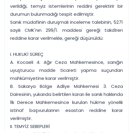
verildiği, temyiz istemlerinin reddini gerektirir bir
durumun bulunmadığı tespit edilmiştir.
Sanık müdafiinin duruşmalı inceleme talebinin, 5271
sayılı CMK'nın 299/1. maddesi gereği takdîren
reddine karar verilmekle, gereği düşünüldü:
I. HUKUKİ SÜREÇ
A. Kocaeli 4. Ağır Ceza Mahkemesince, sanığın
uyuşturucu madde ticareti yapma suçundan
mahkûmiyetine karar verilmiştir.
B. Sakarya Bölge Adliye Mahkemesi 3. Ceza
Dairesinin, yukarıda belirtilen kararı ile sanık hakkında
İlk Derece Mahkemesince kurulan hükme yönelik
istinaf başvurularının esastan reddine karar
verilmiştir.
II. TEMYİZ SEBEPLERİ