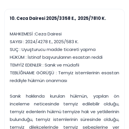
çalışsın
Ajanda ve
Finans ve Kasa
Etkinlikler
Hesap, kasa ve cari
Duruşma ve görev
takibi
10. Ceza Dairesi 2025/3358 E., 2025/7810 K.
takvimi
Raporlar ve Çıkt
Hatırlatma ve
Tek tıkla profesyonel
Bildirim
MAHKEMESİ :Ceza Dairesi
rapor
Süreleri asla kaçırmayın
SAYISI : 2024/4278 E., 2025/583 K.
SUÇ : Uyuşturucu madde ticareti yapma
Tek panelde uçtan uca yönetim
UYAP & UETS entegrasyonundan finansa, hepsi bir arada.
HÜKÜM : İstinaf başvurularının esastan reddi
Tüm özellikleri inceleyin
Ücretsiz Başlayın
TEMYİZ EDENLER : Sanık ve müdafii
TEBLİĞNAME GÖRÜŞÜ : Temyiz istemlerinin esastan
reddiyle hükmün onanması
Sanık hakkında kurulan hükmün, yapılan ön
inceleme neticesinde temyiz edilebilir olduğu,
temyiz edenlerin hükmü temyize hak ve yetkilerinin
bulunduğu, temyiz istemlerinin süresinde olduğu,
temyiz dilekçelerinde temyiz sebeplerine yer