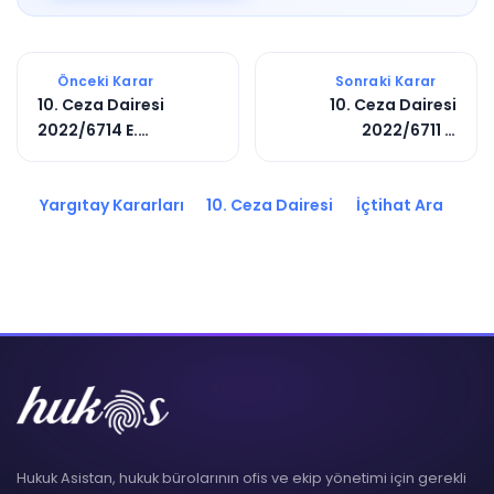
Önceki Karar
Sonraki Karar
10. Ceza Dairesi
10. Ceza Dairesi
2022/6714 E.
2022/6711 E.
2024/17504 K.
2022/7503 K.
Yargıtay Kararları
10. Ceza Dairesi
İçtihat Ara
Hukuk Asistan, hukuk bürolarının ofis ve ekip yönetimi için gerekli