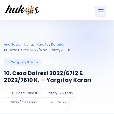
Özellikler
Fiyatlar
ENTEGRASYONLAR
YÖNETİM
UYAP
Dosya ve İçerikl
Ana Sayfa
İçtihat
Yargıtay Kararları
Blog
Entegrasyonu
Tüm dosyalar tek
ekranda
UYAP ile otomatik
10. Ceza Dairesi 2022/6712 E. 2022/7610 K.
senkron
Evrak ve Klasör
İçtihat
UYAP Evrak
Düzenleyin, hızlı erişi
Yargıtay Kararı
Entegrasyonu
İletişim
Kişiler ve İletişi
Evrakları tek tıkla aktarın
10. Ceza Dairesi 2022/6712 E.
Müvekkil ve taraf reh
UETS Entegrasyonu
2022/7610 K. — Yargıtay Kararı
Tebligatları anında
Vekalet Yöneti
Ücretsiz Başlayın
Giriş Yap
görün
Vekaletname ve yetk
takibi
10. Ceza Dairesi
2022/6712 Esas
PLANLAMA & TAKİP
AKILLI & FİNANS
2022/7610 Karar
09.06.2022
Otomasyon
Pano ve Takip
YENİ
Kuralları kurun, sist
Günlük işler tek bakışta