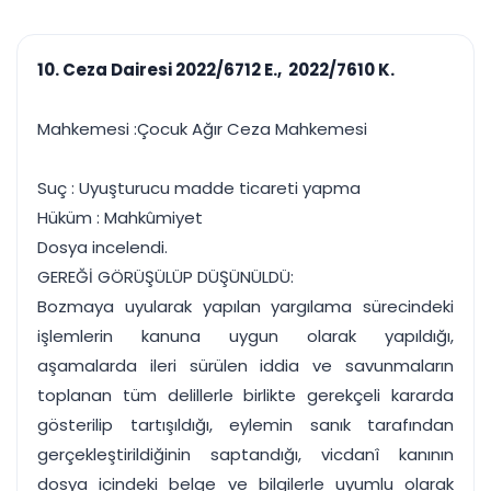
çalışsın
Ajanda ve
Finans ve Kasa
Etkinlikler
Hesap, kasa ve cari
Duruşma ve görev
takibi
10. Ceza Dairesi 2022/6712 E., 2022/7610 K.
takvimi
Raporlar ve Çıkt
Hatırlatma ve
Tek tıkla profesyonel
Bildirim
Mahkemesi :Çocuk Ağır Ceza Mahkemesi
rapor
Süreleri asla kaçırmayın
Suç : Uyuşturucu madde ticareti yapma
Tek panelde uçtan uca yönetim
UYAP & UETS entegrasyonundan finansa, hepsi bir arada.
Hüküm : Mahkûmiyet
Tüm özellikleri inceleyin
Ücretsiz Başlayın
Dosya incelendi.
GEREĞİ GÖRÜŞÜLÜP DÜŞÜNÜLDÜ:
Bozmaya uyularak yapılan yargılama sürecindeki
işlemlerin kanuna uygun olarak yapıldığı,
aşamalarda ileri sürülen iddia ve savunmaların
toplanan tüm delillerle birlikte gerekçeli kararda
gösterilip tartışıldığı, eylemin sanık tarafından
gerçekleştirildiğinin saptandığı, vicdanî kanının
dosya içindeki belge ve bilgilerle uyumlu olarak