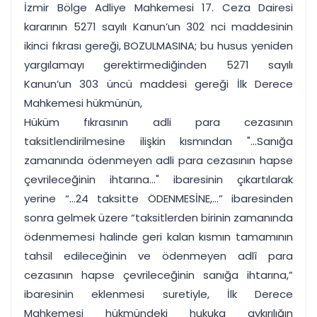
İzmir Bölge Adliye Mahkemesi 17. Ceza Dairesi
kararının 5271 sayılı Kanun’un 302 nci maddesinin
ikinci fıkrası gereği, BOZULMASINA; bu husus yeniden
yargılamayı gerektirmediğinden 5271 sayılı
Kanun’un 303 üncü maddesi gereği İlk Derece
Mahkemesi hükmünün,
Hüküm fıkrasının adli para cezasının
taksitlendirilmesine ilişkin kısmından "...Sanığa
zamanında ödenmeyen adli para cezasının hapse
çevrileceğinin ihtarına..." ibaresinin çıkartılarak
yerine “...24 taksitte ÖDENMESİNE,...” ibaresinden
sonra gelmek üzere “taksitlerden birinin zamanında
ödenmemesi halinde geri kalan kısmın tamamının
tahsil edileceğinin ve ödenmeyen adlî para
cezasının hapse çevrileceğinin sanığa ihtarına,”
ibaresinin eklenmesi suretiyle, İlk Derece
Mahkemesi hükmündeki hukuka aykırılığın