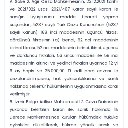
A. Söke 2. Ağır Ceza Mahkemesinin, 23.12.2021 tarihli
ve 2021/322 Esas, 2021/487 Karar sayılı kararı ile
sanığın uyuşturucu madde ticareti yapma
suçundan, 5237 sayılı Türk Ceza Kanunu’nun (5237
sayılı Kanun) 188 inci maddesinin üçüncü fıkrası,
dördüncü fıkrasının (a) bendi, 62 nci maddesinin
birinci fıkrası, 52 nci maddesinin birinci, ikinci, üçüncü
ve dördüncü fıkraları, 53 üncü maddesi ile 58 inci
maddesinin altıncı ve yedinci fıkraları uyarınca 12 yıl
6 ay hapis ve 25.000,00 TL adli para cezası ile
cezalandırılmasına, hak yoksunluklarına ve sanık
hakkında tekerrür hükümlerinin uygulanmasına karar
verilmiştir.
B. İzmir Bölge Adliye Mahkemesi 17. Ceza Dairesinin
yukarıda belirtilen kararı ile, sanık hakkında İlk
Derece Mahkemesince kurulan hükümdeki hukuka
aykırılıklar düzeltilerek, hükme yönelik sanık ve