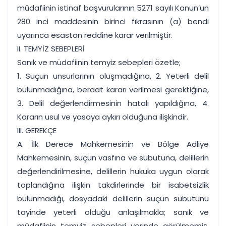
müdafiinin istinaf başvurularının 5271 sayılı Kanun’un
280 inci maddesinin birinci fıkrasının (a) bendi
uyarınca esastan reddine karar verilmiştir.
II. TEMYİZ SEBEPLERİ
Sanık ve müdafiinin temyiz sebepleri özetle;
1. Suçun unsurlarının oluşmadığına, 2. Yeterli delil
bulunmadığına, beraat kararı verilmesi gerektiğine,
3. Delil değerlendirmesinin hatalı yapıldığına, 4.
Kararın usul ve yasaya aykırı olduğuna ilişkindir.
III. GEREKÇE
A. İlk Derece Mahkemesinin ve Bölge Adliye
Mahkemesinin, suçun vasfına ve sübutuna, delillerin
değerlendirilmesine, delillerin hukuka uygun olarak
toplandığına ilişkin takdirlerinde bir isabetsizlik
bulunmadığı, dosyadaki delillerin suçun sübutunu
tayinde yeterli olduğu anlaşılmakla; sanık ve
müdafiinin temyiz sebepleri yerinde görülmemiş,