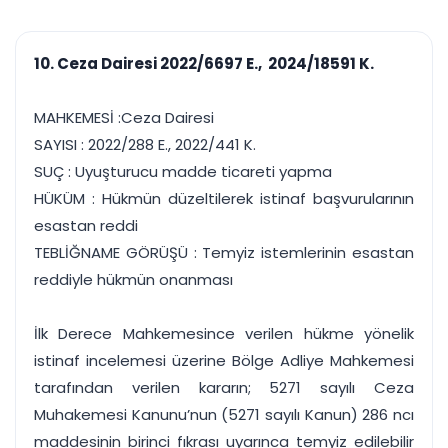
çalışsın
Ajanda ve
Finans ve Kasa
Etkinlikler
Hesap, kasa ve cari
Duruşma ve görev
takibi
10. Ceza Dairesi 2022/6697 E., 2024/18591 K.
takvimi
Raporlar ve Çıkt
Hatırlatma ve
Tek tıkla profesyonel
Bildirim
MAHKEMESİ :Ceza Dairesi
rapor
Süreleri asla kaçırmayın
SAYISI : 2022/288 E., 2022/441 K.
SUÇ : Uyuşturucu madde ticareti yapma
Tek panelde uçtan uca yönetim
UYAP & UETS entegrasyonundan finansa, hepsi bir arada.
HÜKÜM : Hükmün düzeltilerek istinaf başvurularının
Tüm özellikleri inceleyin
Ücretsiz Başlayın
esastan reddi
TEBLİĞNAME GÖRÜŞÜ : Temyiz istemlerinin esastan
reddiyle hükmün onanması
İlk Derece Mahkemesince verilen hükme yönelik
istinaf incelemesi üzerine Bölge Adliye Mahkemesi
tarafından verilen kararın; 5271 sayılı Ceza
Muhakemesi Kanunu’nun (5271 sayılı Kanun) 286 ncı
maddesinin birinci fıkrası uyarınca temyiz edilebilir