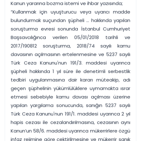
Kanun yararına bozma istemi ve ihbar yazısında;
“Kullanmak için uyuşturucu veya uyarıcı madde
bulundurmak suçundan şüpheli ... hakkında yapılan
soruşturma evresi sonunda İstanbul Cumhuriyet
Başsavcılığınca verilen 05/01/2018 tarihli ve
2017/190812 soruşturma, 2018/74 sayılı kamu
davasının açılmasının ertelenmesine ve 5237 sayılı
Türk Ceza Kanunu'nun 191/3. maddesi uyarınca
şüpheli hakkında 1 yıl süre ile denetimli serbestlik
tedbiri uygulanmasına dair kararı müteakip, adı
geçen şüphelinin yükümlülüklere uymamakta ısrar
etmesi sebebiyle kamu davası açılması üzerine
yapılan yargılama sonucunda, sanığın 5237 sayılı
Türk Ceza Kanunu'nun 191/1. maddesi uyarınca 2 yıl
hapis cezası ile cezalandırılmasına, cezasının aynı
Kanun’un 58/6. maddesi uyarınca mükerrirlere özgü
infaz rejimine göre çektirilmesine ve mükerrir sanık