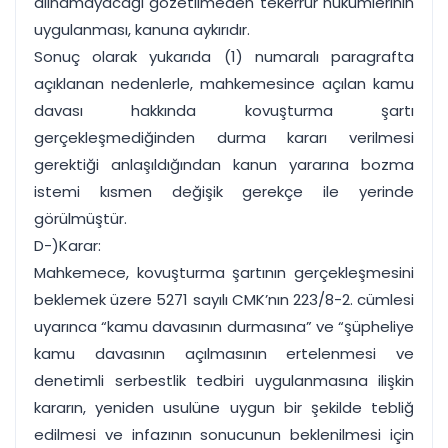
alınamayacağı gözetilmeden tekerrür hükümlerinin
uygulanması, kanuna aykırıdır.
Sonuç olarak yukarıda (1) numaralı paragrafta
açıklanan nedenlerle, mahkemesince açılan kamu
davası hakkında kovuşturma şartı
gerçekleşmediğinden durma kararı verilmesi
gerektiği anlaşıldığından kanun yararına bozma
istemi kısmen değişik gerekçe ile yerinde
görülmüştür.
D-)Karar:
Mahkemece, kovuşturma şartının gerçekleşmesini
beklemek üzere 5271 sayılı CMK’nın 223/8-2. cümlesi
uyarınca “kamu davasının durmasına” ve “şüpheliye
kamu davasının açılmasının ertelenmesi ve
denetimli serbestlik tedbiri uygulanmasına ilişkin
kararın, yeniden usulüne uygun bir şekilde tebliğ
edilmesi ve infazının sonucunun beklenilmesi için