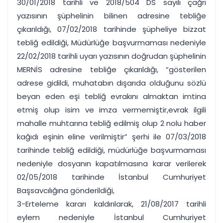
30/01/2018 tarihli ve 2018/504 DS sayılı çağrı
yazısının şüphelinin bilinen adresine tebliğe
çıkarıldığı, 07/02/2018 tarihinde şüpheliye bizzat
tebliğ edildiği, Müdürlüğe başvurmaması nedeniyle
22/02/2018 tarihli uyarı yazısının doğrudan şüphelinin
MERNİS adresine tebliğe çıkarıldığı, “gösterilen
adrese gidildi, muhatabın dışarıda olduğunu sözlü
beyan eden eşi tebliğ evrakını almaktan imtina
etmiş olup isim ve imza vermemiştir,evrak ilgili
mahalle muhtarına tebliğ edilmiş olup 2 nolu haber
kağıdı eşinin eline verilmiştir” şerhi ile 07/03/2018
tarihinde tebliğ edildiği, müdürlüğe başvurmaması
nedeniyle dosyanın kapatılmasına karar verilerek
02/05/2018 tarihinde İstanbul Cumhuriyet
Başsavcılığına gönderildiği,
3-Erteleme kararı kaldırılarak, 21/08/2017 tarihli
eylem nedeniyle İstanbul Cumhuriyet