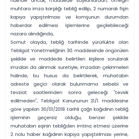
hâlinde ancak, maddede sayılanlardan, örneğin
muhtara imza karşılığı tebliğ edilip, 2 numaralı fişin
kapıya yapıştırılması ve komşunun durumdan
haberdar edilmesi işlemlerine geçilebileceği
nazara alındığında,
Somut olayda, tebliğ tarihinde yürürlükte olan
Tebligat Yönetmeliğinin 30. maddesinde öngörülen
şekilde ve maddede belirtilen kişilere sorularak
imzaları da alınmak suretiyle, imzadan çekinmeleri
halinde, bu husus da belirtilerek, muhatabın
adreste geçici olarak bulunmama sebebi ve
tevziat saatlerinden sonra geleceği "tevsik
edilmeden", Tebligat Kanununun 21/1. maddesine
göre yapılan 30/01/2018 tarihli çağrı kağıdının tebliğ
işleminin geçersiz olduğu, benzer şekilde
muhatabın eşinin tebliğden imtina etmesi üzerine
2 nolu haber kağıdının kapıya yapıştırılması yerine,