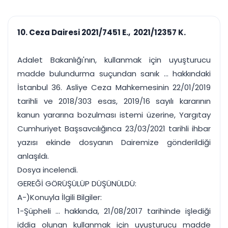
çalışsın
Ajanda ve
Finans ve Kasa
Etkinlikler
Hesap, kasa ve cari
Duruşma ve görev
takibi
10. Ceza Dairesi 2021/7451 E., 2021/12357 K.
takvimi
Raporlar ve Çıkt
Hatırlatma ve
Tek tıkla profesyonel
Bildirim
Adalet Bakanlığı'nın, kullanmak için uyuşturucu
rapor
Süreleri asla kaçırmayın
madde bulundurma suçundan sanık ... hakkındaki
İstanbul 36. Asliye Ceza Mahkemesinin 22/01/2019
Tek panelde uçtan uca yönetim
UYAP & UETS entegrasyonundan finansa, hepsi bir arada.
tarihli ve 2018/303 esas, 2019/16 sayılı kararının
Tüm özellikleri inceleyin
Ücretsiz Başlayın
kanun yararına bozulması istemi üzerine, Yargıtay
Cumhuriyet Başsavcılığınca 23/03/2021 tarihli ihbar
yazısı ekinde dosyanın Dairemize gönderildiği
anlaşıldı.
Dosya incelendi.
GEREĞİ GÖRÜŞÜLÜP DÜŞÜNÜLDÜ:
A-)Konuyla İlgili Bilgiler:
1-Şüpheli ... hakkında, 21/08/2017 tarihinde işlediği
iddia olunan kullanmak için uyuşturucu madde