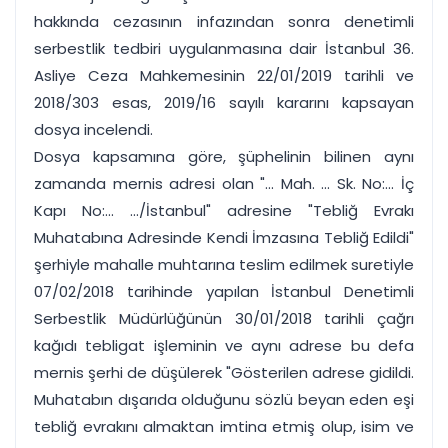
hakkında cezasının infazından sonra denetimli
serbestlik tedbiri uygulanmasına dair İstanbul 36.
Asliye Ceza Mahkemesinin 22/01/2019 tarihli ve
2018/303 esas, 2019/16 sayılı kararını kapsayan
dosya incelendi.
Dosya kapsamına göre, şüphelinin bilinen aynı
zamanda mernis adresi olan "... Mah. ... Sk. No:... İç
Kapı No:... .../İstanbul" adresine "Tebliğ Evrakı
Muhatabına Adresinde Kendi İmzasına Tebliğ Edildi"
şerhiyle mahalle muhtarına teslim edilmek suretiyle
07/02/2018 tarihinde yapılan İstanbul Denetimli
Serbestlik Müdürlüğünün 30/01/2018 tarihli çağrı
kağıdı tebligat işleminin ve aynı adrese bu defa
mernis şerhi de düşülerek "Gösterilen adrese gidildi.
Muhatabın dışarıda olduğunu sözlü beyan eden eşi
tebliğ evrakını almaktan imtina etmiş olup, isim ve