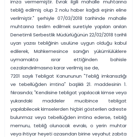
imza vermemiştir. Evrak ilgili mahalle muhtarına
tebliğ edilmiş olup 2 nolu haber kağıdı eşinin eline
verilmiştir." şerhiyle 07/03/2018 tarihinde mahalle
muhtarına teslim edilmek suretiyle yapılan anılan
Denetimli Serbestlik Müdürlüğünün 22/02/2018 tarihli
uyarı yazısı tebliğinin usulüne uygun olduğu kabul
edilerek, Mahkemesince sanığın yükümlülüklere
uymamakta ısrar ettiğinden bahisle
cezalandırılmasına karar verilmiş ise de,
7201 sayılı Tebligat Kanununun "Tebliğ imkansızlığı
ve tebellüğden imtina" başlıklı 21. maddesinin 1.
fıkrasında; "Kendisine tebligat yapılacak kimse veya
yukarıdaki maddeler mucibince tebligat
yapılabilecek kimselerden hiçbiri gösterilen adreste
bulunmaz veya tebellüğden imtina ederse, tebliğ
memuru, tebliğ olunacak evrakı, o yerin muhtar
veya ihtiyar heyeti azasından birine veyahut zabıta