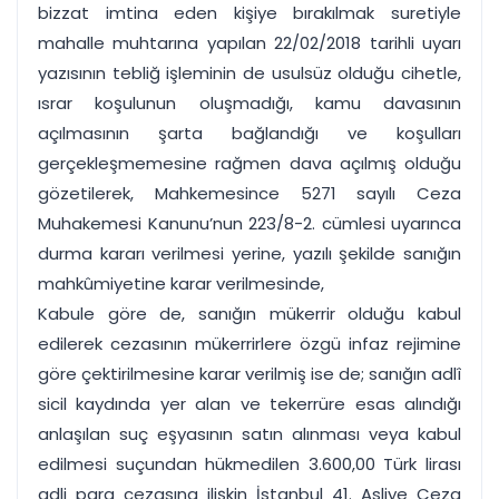
bizzat imtina eden kişiye bırakılmak suretiyle
mahalle muhtarına yapılan 22/02/2018 tarihli uyarı
yazısının tebliğ işleminin de usulsüz olduğu cihetle,
ısrar koşulunun oluşmadığı, kamu davasının
açılmasının şarta bağlandığı ve koşulları
gerçekleşmemesine rağmen dava açılmış olduğu
gözetilerek, Mahkemesince 5271 sayılı Ceza
Muhakemesi Kanunu’nun 223/8-2. cümlesi uyarınca
durma kararı verilmesi yerine, yazılı şekilde sanığın
mahkûmiyetine karar verilmesinde,
Kabule göre de, sanığın mükerrir olduğu kabul
edilerek cezasının mükerrirlere özgü infaz rejimine
göre çektirilmesine karar verilmiş ise de; sanığın adlî
sicil kaydında yer alan ve tekerrüre esas alındığı
anlaşılan suç eşyasının satın alınması veya kabul
edilmesi suçundan hükmedilen 3.600,00 Türk lirası
adli para cezasına ilişkin İstanbul 41. Asliye Ceza