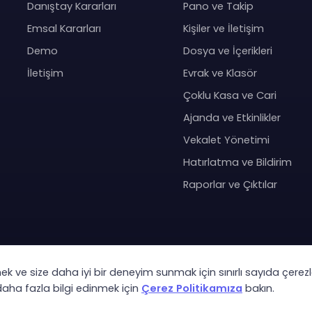
Danıştay Kararları
Pano ve Takip
Emsal Kararları
Kişiler ve İletişim
Demo
Dosya ve İçerikleri
İletişim
Evrak ve Klasör
Çoklu Kasa ve Cari
Ajanda ve Etkinlikler
Vekalet Yönetimi
Hatırlatma ve Bildirim
Raporlar ve Çıktılar
mek ve size daha iyi bir deneyim sunmak için sınırlı sayıda çerezl
Co
 daha fazla bilgi edinmek için
Çerez Politikamıza
bakın.
KVK Ay