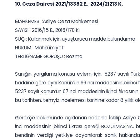
10. Ceza Dairesi 2021/13382 E., 2024/21213 K.
MAHKEMESİ :Asliye Ceza Mahkemesi
SAYISI : 2016/15 E., 2016/170 K.
SUÇ : Kullanmak için uyuşturucu madde bulundurma
HÜKÜM : Mahkûmiyet
TEBLİĞNAME GÖRÜŞÜ : Bozma
Sanığın yargılama konusu eylemi için, 5237 sayılı Tür
haddine göre aynı Kanun’un 66 ncı maddesinin birinci fı
5237 sayılı Kanun’un 67 nci maddesinin ikinci fıkrasın
bu tarihten, temyiz incelemesi tarihine kadar 8 yıllık 
Gerekçe bölümünde açıklanan nedenle İskilip Asliye 
inci maddesinin birinci fıkrası gereği BOZULMASINA, 
bendinin verdiği yetkiye dayanılarak sanık hakkınd