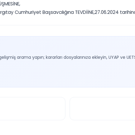
DÜŞMESİNE,
tay Cumhuriyet Başsavcılığına TEVDİİNE,27.06.2024 tarihinde
gelişmiş arama yapın; kararları dosyalarınıza ekleyin, UYAP ve UET