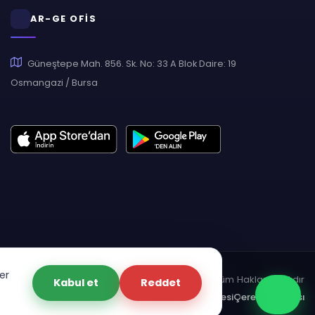
AR-GE OFİS
Güneştepe Mah. 856. Sk. No: 33 A Blok Daire: 19
Osmangazi / Bursa
er
pyright © 2007 - 2026 Hukas | Hukuk Asistan • Tüm Hakları Saklıdır
Kabul et
Reddet
dınlatma Metni
Gizlilik Politikası
Güvenlik Sözleşmesi
Çerez Politikası