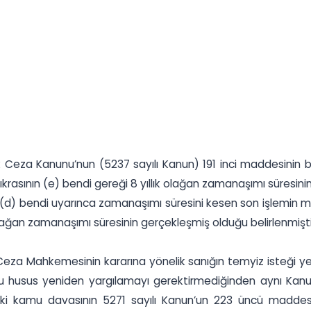
k Ceza Kanunu’nun (5237 sayılı Kanun) 191 inci maddesinin bir
krasının (e) bendi gereği 8 yıllık olağan zamanaşımı süresinin
ın (d) bendi uyarınca zamanaşımı süresini kesen son işlemin m
olağan zamanaşımı süresinin gerçekleşmiş olduğu belirlenmişti
Ceza Mahkemesinin kararına yönelik sanığın temyiz isteği ye
bu husus yeniden yargılamayı gerektirmediğinden aynı Kanun’
aki kamu davasının 5271 sayılı Kanun’un 223 üncü maddesi