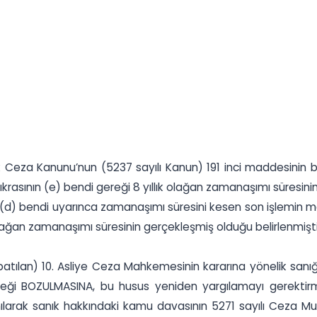
k Ceza Kanunu’nun (5237 sayılı Kanun) 191 inci maddesinin bir
krasının (e) bendi gereği 8 yıllık olağan zamanaşımı süresinin
ın (d) bendi uyarınca zamanaşımı süresini kesen son işlemin m
olağan zamanaşımı süresinin gerçekleşmiş olduğu belirlenmişti
tılan) 10. Asliye Ceza Mahkemesinin kararına yönelik sanı
 gereği BOZULMASINA, bu husus yeniden yargılamayı gerekti
yanılarak sanık hakkındaki kamu davasının 5271 sayılı Ceza