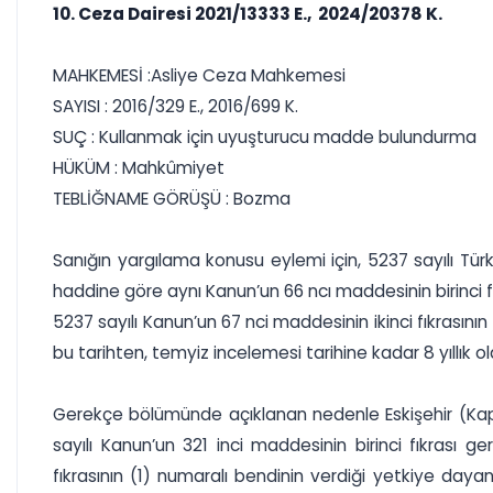
10. Ceza Dairesi 2021/13333 E., 2024/20378 K.
MAHKEMESİ :Asliye Ceza Mahkemesi
SAYISI : 2016/329 E., 2016/699 K.
SUÇ : Kullanmak için uyuşturucu madde bulundurma
HÜKÜM : Mahkûmiyet
TEBLİĞNAME GÖRÜŞÜ : Bozma
Sanığın yargılama konusu eylemi için, 5237 sayılı Tür
haddine göre aynı Kanun’un 66 ncı maddesinin birinci fı
5237 sayılı Kanun’un 67 nci maddesinin ikinci fıkrasın
bu tarihten, temyiz incelemesi tarihine kadar 8 yıllık 
Gerekçe bölümünde açıklanan nedenle Eskişehir (Kapa
sayılı Kanun’un 321 inci maddesinin birinci fıkrası
fıkrasının (1) numaralı bendinin verdiği yetkiye da