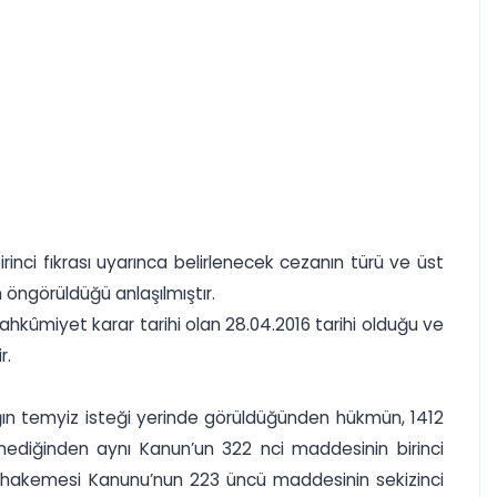
inci fıkrası uyarınca belirlenecek cezanın türü ve üst
 öngörüldüğü anlaşılmıştır.
ahkûmiyet karar tarihi olan 28.04.2016 tarihi olduğu ve
r.
ğın temyiz isteği yerinde görüldüğünden hükmün, 1412
rmediğinden aynı Kanun’un 322 nci maddesinin birinci
 Muhakemesi Kanunu’nun 223 üncü maddesinin sekizinci