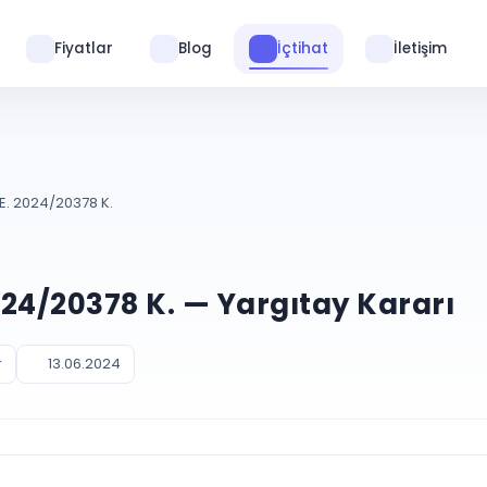
Fiyatlar
Blog
İçtihat
İletişim
 E. 2024/20378 K.
2024/20378 K. — Yargıtay Kararı
r
13.06.2024