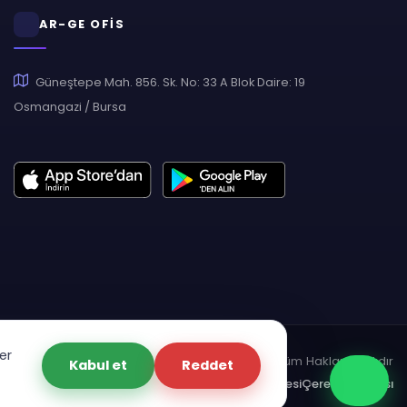
AR-GE OFİS
Güneştepe Mah. 856. Sk. No: 33 A Blok Daire: 19
Osmangazi / Bursa
er
pyright © 2007 - 2026 Hukas | Hukuk Asistan • Tüm Hakları Saklıdır
Kabul et
Reddet
dınlatma Metni
Gizlilik Politikası
Güvenlik Sözleşmesi
Çerez Politikası