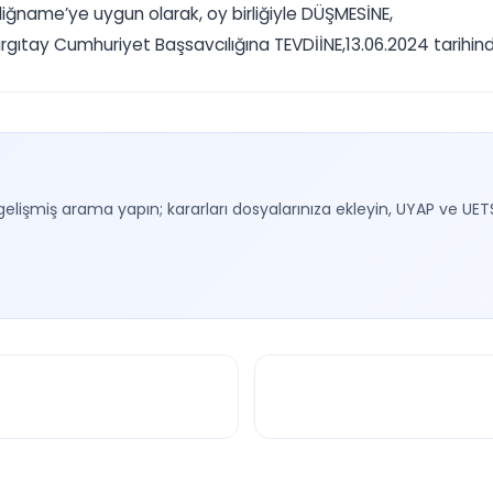
iğname’ye uygun olarak, oy birliğiyle DÜŞMESİNE,
tay Cumhuriyet Başsavcılığına TEVDİİNE,13.06.2024 tarihinde 
gelişmiş arama yapın; kararları dosyalarınıza ekleyin, UYAP ve UET