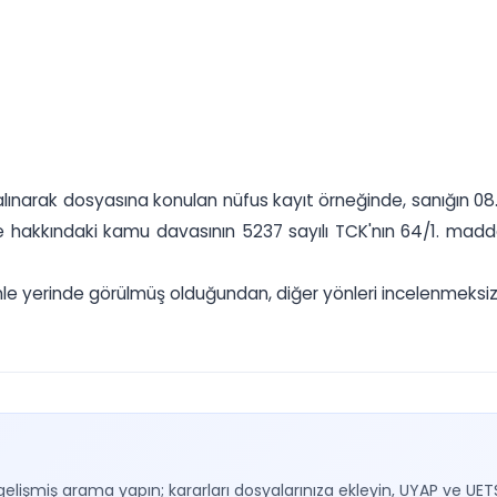
narak dosyasına konulan nüfus kayıt örneğinde, sanığın 08.09
de hakkındaki kamu davasının 5237 sayılı TCK'nın 64/1. mad
enle yerinde görülmüş olduğundan, diğer yönleri incelenmeksiz
gelişmiş arama yapın; kararları dosyalarınıza ekleyin, UYAP ve UET