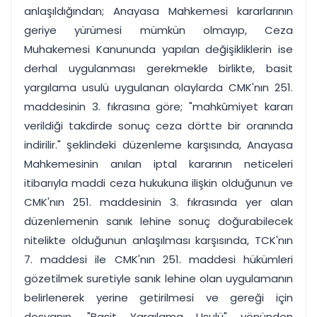
anlaşıldığından; Anayasa Mahkemesi kararlarının
geriye yürümesi mümkün olmayıp, Ceza
Muhakemesi Kanununda yapılan değişikliklerin ise
derhal uygulanması gerekmekle birlikte, basit
yargılama usulü uygulanan olaylarda CMK'nın 251.
maddesinin 3. fıkrasına göre; "mahkûmiyet kararı
verildiği takdirde sonuç ceza dörtte bir oranında
indirilir." şeklindeki düzenleme karşısında, Anayasa
Mahkemesinin anılan iptal kararının neticeleri
itibarıyla maddi ceza hukukuna ilişkin olduğunun ve
CMK'nın 251. maddesinin 3. fıkrasında yer alan
düzenlemenin sanık lehine sonuç doğurabilecek
nitelikte olduğunun anlaşılması karşısında, TCK'nın
7. maddesi ile CMK'nın 251. maddesi hükümleri
gözetilmek suretiyle sanık lehine olan uygulamanın
belirlenerek yerine getirilmesi ve gereği için
dosyanın, "Basit Yargılama Usulü" yönünden