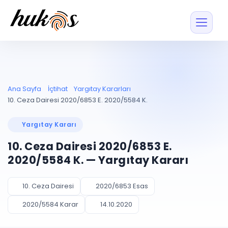
Özellikler
Fiyatlar
ENTEGRASYONLAR
YÖNETİM
UYAP
Dosya ve İçerikl
Ana Sayfa
İçtihat
Yargıtay Kararları
Blog
Entegrasyonu
Tüm dosyalar tek
ekranda
UYAP ile otomatik
10. Ceza Dairesi 2020/6853 E. 2020/5584 K.
senkron
Evrak ve Klasör
İçtihat
UYAP Evrak
Düzenleyin, hızlı erişi
Yargıtay Kararı
Entegrasyonu
İletişim
Kişiler ve İletişi
Evrakları tek tıkla aktarın
10. Ceza Dairesi 2020/6853 E.
Müvekkil ve taraf reh
UETS Entegrasyonu
2020/5584 K. — Yargıtay Kararı
Tebligatları anında
Vekalet Yöneti
Ücretsiz Başlayın
Giriş Yap
görün
Vekaletname ve yetk
takibi
10. Ceza Dairesi
2020/6853 Esas
PLANLAMA & TAKİP
AKILLI & FİNANS
2020/5584 Karar
14.10.2020
Otomasyon
Pano ve Takip
YENİ
Kuralları kurun, sist
Günlük işler tek bakışta