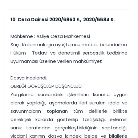
çalışsın
Ajanda ve
Finans ve Kasa
Etkinlikler
Hesap, kasa ve cari
Duruşma ve görev
takibi
10. Ceza Dairesi 2020/6853 E., 2020/5584 K.
takvimi
Raporlar ve Çıkt
Hatırlatma ve
Tek tıkla profesyonel
Bildirim
Mahkeme : Asliye Ceza Mahkemesi
rapor
Süreleri asla kaçırmayın
Suç : Kullanmak için uyuşturucu madde bulundurma
Hüküm : Tedavi ve denetimli serbestlik tedbirine
Tek panelde uçtan uca yönetim
UYAP & UETS entegrasyonundan finansa, hepsi bir arada.
uyulmaması üzerine verilen mahkûmiyet
Tüm özellikleri inceleyin
Ücretsiz Başlayın
Dosya incelendi.
GEREĞİ GÖRÜŞÜLÜP DÜŞÜNÜLDÜ:
Yargılama sürecindeki işlemlerin kanuna uygun
olarak yapıldığı, aşamalarda ileri sürülen iddia ve
savunmaların toplanan tüm delillerle birlikte
gerekçeli kararda gösterilip tartışıldığı, eylemin
sanık tarafından gerçekleştirildiğinin saptandığı,
vicdanî kanının dosya içindeki belge ve bilgilerle