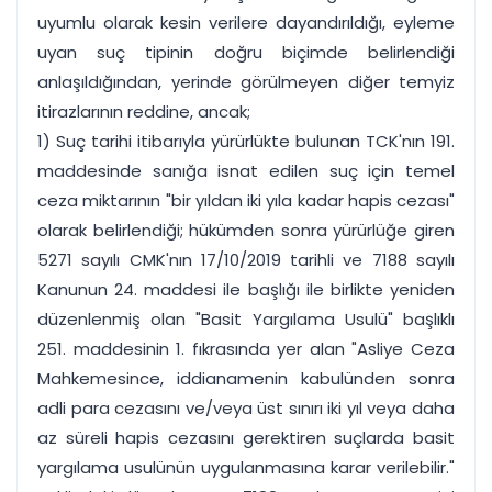
uyumlu olarak kesin verilere dayandırıldığı, eyleme
uyan suç tipinin doğru biçimde belirlendiği
anlaşıldığından, yerinde görülmeyen diğer temyiz
itirazlarının reddine, ancak;
1) Suç tarihi itibarıyla yürürlükte bulunan TCK'nın 191.
maddesinde sanığa isnat edilen suç için temel
ceza miktarının "bir yıldan iki yıla kadar hapis cezası"
olarak belirlendiği; hükümden sonra yürürlüğe giren
5271 sayılı CMK'nın 17/10/2019 tarihli ve 7188 sayılı
Kanunun 24. maddesi ile başlığı ile birlikte yeniden
düzenlenmiş olan "Basit Yargılama Usulü" başlıklı
251. maddesinin 1. fıkrasında yer alan "Asliye Ceza
Mahkemesince, iddianamenin kabulünden sonra
adli para cezasını ve/veya üst sınırı iki yıl veya daha
az süreli hapis cezasını gerektiren suçlarda basit
yargılama usulünün uygulanmasına karar verilebilir."