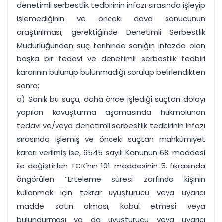
denetimli serbestlik tedbirinin infazı sırasında işleyip
işlemediğinin ve önceki dava sonucunun
araştırılması, gerektiğinde Denetimli Serbestlik
Müdürlüğünden suç tarihinde sanığın infazda olan
başka bir tedavi ve denetimli serbestlik tedbiri
kararının bulunup bulunmadığı sorulup belirlendikten
sonra;
a) Sanık bu suçu, daha önce işlediği suçtan dolayı
yapılan kovuşturma aşamasında hükmolunan
tedavi ve/veya denetimli serbestlik tedbirinin infazı
sırasında işlemiş ve önceki suçtan mahkûmiyet
kararı verilmiş ise, 6545 sayılı Kanunun 68. maddesi
ile değiştirilen TCK'nın 191. maddesinin 5. fıkrasında
öngörülen “Erteleme süresi zarfında kişinin
kullanmak için tekrar uyuşturucu veya uyarıcı
madde satın alması, kabul etmesi veya
bulundurması ya da uyuşturucu veya uyarıcı