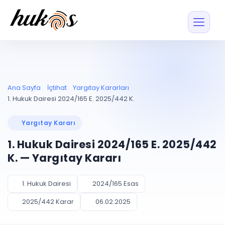
Özellikler
Fiyatlar
ENTEGRASYONLAR
YÖNETİM
UYAP
Dosya ve İçerikl
Ana Sayfa
İçtihat
Yargıtay Kararları
Blog
Entegrasyonu
Tüm dosyalar tek
ekranda
UYAP ile otomatik
1. Hukuk Dairesi 2024/165 E. 2025/442 K.
senkron
Evrak ve Klasör
İçtihat
UYAP Evrak
Düzenleyin, hızlı erişi
Yargıtay Kararı
Entegrasyonu
İletişim
Kişiler ve İletişi
Evrakları tek tıkla aktarın
1. Hukuk Dairesi 2024/165 E. 2025/442
Müvekkil ve taraf reh
UETS Entegrasyonu
K. — Yargıtay Kararı
Tebligatları anında
Vekalet Yöneti
Ücretsiz Başlayın
Giriş Yap
görün
Vekaletname ve yetk
takibi
1. Hukuk Dairesi
2024/165 Esas
PLANLAMA & TAKİP
AKILLI & FİNANS
2025/442 Karar
06.02.2025
Otomasyon
Pano ve Takip
YENİ
Kuralları kurun, sist
Günlük işler tek bakışta