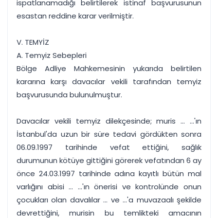
ispatlanamadığı belirtilerek istinaf başvurusunun
esastan reddine karar verilmiştir.
V. TEMYİZ
A. Temyiz Sebepleri
Bölge Adliye Mahkemesinin yukarıda belirtilen
kararına karşı davacılar vekili tarafından temyiz
başvurusunda bulunulmuştur.
Davacılar vekili temyiz dilekçesinde; muris ... ...'ın
İstanbul'da uzun bir süre tedavi gördükten sonra
06.09.1997 tarihinde vefat ettiğini, sağlık
durumunun kötüye gittiğini görerek vefatından 6 ay
önce 24.03.1997 tarihinde adına kayıtlı bütün mal
varlığını abisi ... ...'ın önerisi ve kontrolünde onun
çocukları olan davalılar ... ve ...'a muvazaalı şekilde
devrettiğini, murisin bu temlikteki amacının