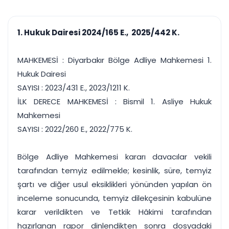
çalışsın
Ajanda ve
Finans ve Kasa
Etkinlikler
Hesap, kasa ve cari
Duruşma ve görev
takibi
1. Hukuk Dairesi 2024/165 E., 2025/442 K.
takvimi
Raporlar ve Çıkt
Hatırlatma ve
Tek tıkla profesyonel
Bildirim
MAHKEMESİ : Diyarbakır Bölge Adliye Mahkemesi 1.
rapor
Süreleri asla kaçırmayın
Hukuk Dairesi
SAYISI : 2023/431 E., 2023/1211 K.
Tek panelde uçtan uca yönetim
UYAP & UETS entegrasyonundan finansa, hepsi bir arada.
İLK DERECE MAHKEMESİ : Bismil 1. Asliye Hukuk
Tüm özellikleri inceleyin
Ücretsiz Başlayın
Mahkemesi
SAYISI : 2022/260 E., 2022/775 K.
Bölge Adliye Mahkemesi kararı davacılar vekili
tarafından temyiz edilmekle; kesinlik, süre, temyiz
şartı ve diğer usul eksiklikleri yönünden yapılan ön
inceleme sonucunda, temyiz dilekçesinin kabulüne
karar verildikten ve Tetkik Hâkimi tarafından
hazırlanan rapor dinlendikten sonra dosyadaki