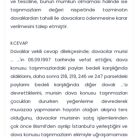
ve tesciline, bunun mümkün olmaması halinde ise
taşınmazların değeri nispetinde tazminatın
davalılardan tahsili ile davacılara ödenmesine karar
verilmesini talep etmiştir.
II.CEVAP
Davalılar vekili cevap dilekçesinde; davacılar murisi
... ...'ın 06.09.1997 tarihinde vefat ettiğini, dava
konusu taşınmazlardaki payları bedeli karşılığında
aldıklarını, daha sonra 218, 219, 246 ve 247 parseldeki
paylarını bedeli karşılığında diğer davalı ...’a
devrettiklerini, murisin dava konusu taşınmazları
çocukları dururken yeğenlerine devrederek
muvazaa yapmasının hayatın olağan akışına ters
olduğunu, davacılar murisinin satış işlemlerinden
çok önce Bismil’den ayrılıp İstanbul’a yerleştiğini ve
dava konusu taşınmazların ekimiyle uğraşamaması