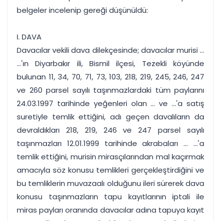
belgeler incelenip gereği düşünüldü:
I. DAVA
Davacılar vekili dava dilekçesinde; davacılar murisi ...
...'ın Diyarbakır ili, Bismil ilçesi, Tezekli köyünde
bulunan 11, 34, 70, 71, 73, 103, 218, 219, 245, 246, 247
ve 260 parsel sayılı taşınmazlardaki tüm paylarını
24.03.1997 tarihinde yeğenleri olan ... ve ...'a satış
suretiyle temlik ettiğini, adı geçen davalıların da
devraldıkları 218, 219, 246 ve 247 parsel sayılı
taşınmazları 12.01.1999 tarihinde akrabaları ... ...'a
temlik ettiğini, murisin mirasçılarından mal kaçırmak
amacıyla söz konusu temlikleri gerçekleştirdiğini ve
bu temliklerin muvazaalı olduğunu ileri sürerek dava
konusu taşınmazların tapu kayıtlarının iptali ile
miras payları oranında davacılar adına tapuya kayıt