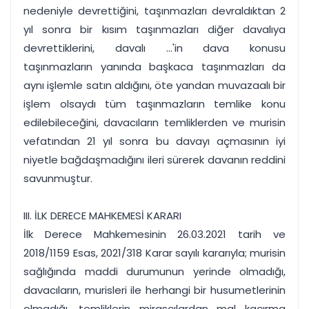
nedeniyle devrettiğini, taşınmazları devraldıktan 2
yıl sonra bir kısım taşınmazları diğer davalıya
devrettiklerini, davalı ...'in dava konusu
taşınmazların yanında başkaca taşınmazları da
aynı işlemle satın aldığını, öte yandan muvazaalı bir
işlem olsaydı tüm taşınmazların temlike konu
edilebileceğini, davacıların temliklerden ve murisin
vefatından 21 yıl sonra bu davayı açmasının iyi
niyetle bağdaşmadığını ileri sürerek davanın reddini
savunmuştur.
III. İLK DERECE MAHKEMESİ KARARI
İlk Derece Mahkemesinin 26.03.2021 tarih ve
2018/1159 Esas, 2021/318 Karar sayılı kararıyla; murisin
sağlığında maddi durumunun yerinde olmadığı,
davacıların, murisleri ile herhangi bir husumetlerinin
olmadığı, temliklerin mirasçılardan mal kaçırma