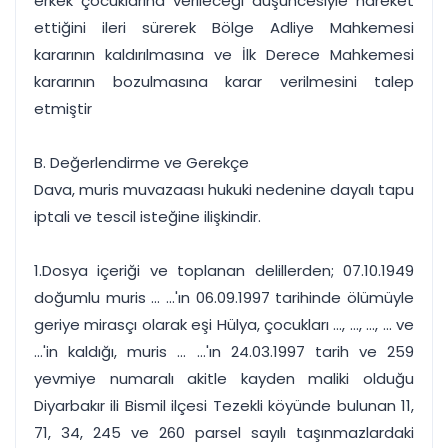
erkek çocuklarına verileceği düşüncesiyle hareket
ettiğini ileri sürerek Bölge Adliye Mahkemesi
kararının kaldırılmasına ve İlk Derece Mahkemesi
kararının bozulmasına karar verilmesini talep
etmiştir
B. Değerlendirme ve Gerekçe
Dava, muris muvazaası hukuki nedenine dayalı tapu
iptali ve tescil isteğine ilişkindir.
1.Dosya içeriği ve toplanan delillerden; 07.10.1949
doğumlu muris ... ...'ın 06.09.1997 tarihinde ölümüyle
geriye mirasçı olarak eşi Hülya, çocukları ..., ..., ..., ... ve
...'in kaldığı, muris ... ...'ın 24.03.1997 tarih ve 259
yevmiye numaralı akitle kayden maliki olduğu
Diyarbakır ili Bismil ilçesi Tezekli köyünde bulunan 11,
71, 34, 245 ve 260 parsel sayılı taşınmazlardaki