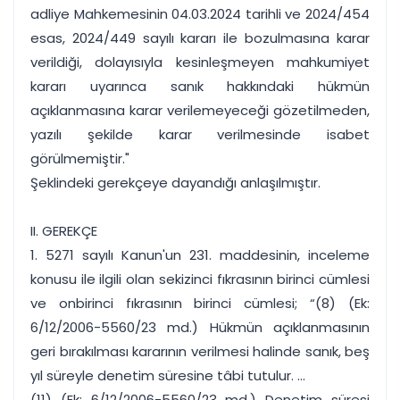
adliye Mahkemesinin 04.03.2024 tarihli ve 2024/454
esas, 2024/449 sayılı kararı ile bozulmasına karar
verildiği, dolayısıyla kesinleşmeyen mahkumiyet
kararı uyarınca sanık hakkındaki hükmün
açıklanmasına karar verilemeyeceği gözetilmeden,
yazılı şekilde karar verilmesinde isabet
görülmemiştir."
Şeklindeki gerekçeye dayandığı anlaşılmıştır.
II. GEREKÇE
1. 5271 sayılı Kanun'un 231. maddesinin, inceleme
konusu ile ilgili olan sekizinci fıkrasının birinci cümlesi
ve onbirinci fıkrasının birinci cümlesi; “(8) (Ek:
6/12/2006-5560/23 md.) Hükmün açıklanmasının
geri bırakılması kararının verilmesi halinde sanık, beş
yıl süreyle denetim süresine tâbi tutulur. ...
(11) (Ek: 6/12/2006-5560/23 md.) Denetim süresi