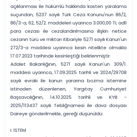
açıklanması ile hükümlü hakkında kasten yaralama
suçundan, 5237 sayılı Türk Ceza Kanunu'nun 86/2,
86/3-a, 62, 52/2. maddeleri uyarınca 3.000,00 TL adlî
para cezası ile cezalandırılmasına ilişkin netice
cezanın türü ve miktarı itibariyle 5271 sayılı Kanun'un
272/3-a maddesi uyarınca kesin nitelikte olmakla
17.07.2023 tarihinde kesinleştiği belirlenmiştir.
Adalet Bakanlığının, 5271 sayılı Kanun'un 309/1.
maddesi uyarınca, 17.09.2025 tarihli ve 2024/29708
sayılı evrakı ile kanun yararına bozma istemine
istinaden düzenlenen, Yargıtay Cumhuriyet
Başsavcılığının, 14.10.2025 tarihli ve KYB -
2025/113437 sayılı Tebliğnamesi ile dava dosyası
Daireye gönderilmekle, gereği düşünüldü:
I. İSTEM