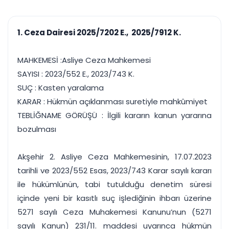
çalışsın
Ajanda ve
Finans ve Kasa
Etkinlikler
Hesap, kasa ve cari
Duruşma ve görev
takibi
1. Ceza Dairesi 2025/7202 E., 2025/7912 K.
takvimi
Raporlar ve Çıkt
Hatırlatma ve
Tek tıkla profesyonel
Bildirim
MAHKEMESİ :Asliye Ceza Mahkemesi
rapor
Süreleri asla kaçırmayın
SAYISI : 2023/552 E., 2023/743 K.
SUÇ : Kasten yaralama
Tek panelde uçtan uca yönetim
UYAP & UETS entegrasyonundan finansa, hepsi bir arada.
KARAR : Hükmün açıklanması suretiyle mahkûmiyet
Tüm özellikleri inceleyin
Ücretsiz Başlayın
TEBLİĞNAME GÖRÜŞÜ : İlgili kararın kanun yararına
bozulması
Akşehir 2. Asliye Ceza Mahkemesinin, 17.07.2023
tarihli ve 2023/552 Esas, 2023/743 Karar sayılı kararı
ile hükümlünün, tabi tutulduğu denetim süresi
içinde yeni bir kasıtlı suç işlediğinin ihbarı üzerine
5271 sayılı Ceza Muhakemesi Kanunu’nun (5271
sayılı Kanun) 231/11. maddesi uyarınca hükmün