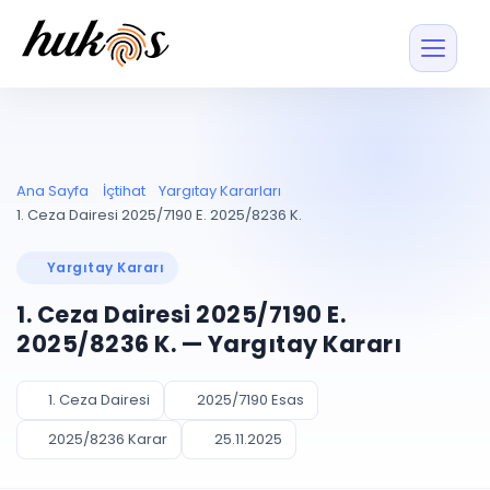
Özellikler
Fiyatlar
ENTEGRASYONLAR
YÖNETİM
UYAP
Dosya ve İçerikl
Ana Sayfa
İçtihat
Yargıtay Kararları
Blog
Entegrasyonu
Tüm dosyalar tek
ekranda
UYAP ile otomatik
1. Ceza Dairesi 2025/7190 E. 2025/8236 K.
senkron
Evrak ve Klasör
İçtihat
UYAP Evrak
Düzenleyin, hızlı erişi
Yargıtay Kararı
Entegrasyonu
İletişim
Kişiler ve İletişi
Evrakları tek tıkla aktarın
1. Ceza Dairesi 2025/7190 E.
Müvekkil ve taraf reh
UETS Entegrasyonu
2025/8236 K. — Yargıtay Kararı
Tebligatları anında
Vekalet Yöneti
Ücretsiz Başlayın
Giriş Yap
görün
Vekaletname ve yetk
takibi
1. Ceza Dairesi
2025/7190 Esas
PLANLAMA & TAKİP
AKILLI & FİNANS
2025/8236 Karar
25.11.2025
Otomasyon
Pano ve Takip
YENİ
Kuralları kurun, sist
Günlük işler tek bakışta