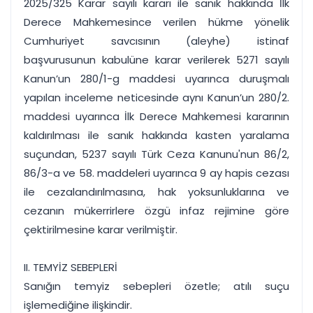
2025/325 Karar sayılı kararı ile sanık hakkında İlk
Derece Mahkemesince verilen hükme yönelik
Cumhuriyet savcısının (aleyhe) istinaf
başvurusunun kabulüne karar verilerek 5271 sayılı
Kanun’un 280/1-g maddesi uyarınca duruşmalı
yapılan inceleme neticesinde aynı Kanun’un 280/2.
maddesi uyarınca İlk Derece Mahkemesi kararının
kaldırılması ile sanık hakkında kasten yaralama
suçundan, 5237 sayılı Türk Ceza Kanunu'nun 86/2,
86/3-a ve 58. maddeleri uyarınca 9 ay hapis cezası
ile cezalandırılmasına, hak yoksunluklarına ve
cezanın mükerrirlere özgü infaz rejimine göre
çektirilmesine karar verilmiştir.
II. TEMYİZ SEBEPLERİ
Sanığın temyiz sebepleri özetle; atılı suçu
işlemediğine ilişkindir.