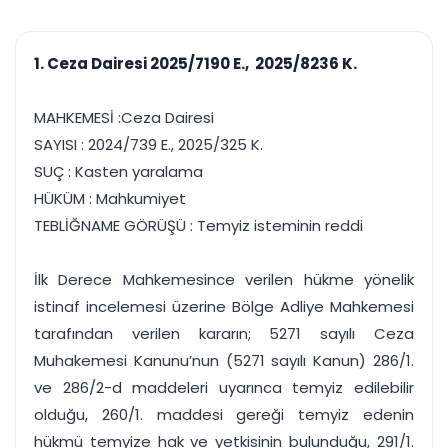
çalışsın
Ajanda ve
Finans ve Kasa
Etkinlikler
Hesap, kasa ve cari
Duruşma ve görev
takibi
1. Ceza Dairesi 2025/7190 E., 2025/8236 K.
takvimi
Raporlar ve Çıkt
Hatırlatma ve
Tek tıkla profesyonel
Bildirim
MAHKEMESİ :Ceza Dairesi
rapor
Süreleri asla kaçırmayın
SAYISI : 2024/739 E., 2025/325 K.
SUÇ : Kasten yaralama
Tek panelde uçtan uca yönetim
UYAP & UETS entegrasyonundan finansa, hepsi bir arada.
HÜKÜM : Mahkumiyet
Tüm özellikleri inceleyin
Ücretsiz Başlayın
TEBLİĞNAME GÖRÜŞÜ : Temyiz isteminin reddi
İlk Derece Mahkemesince verilen hükme yönelik
istinaf incelemesi üzerine Bölge Adliye Mahkemesi
tarafından verilen kararın; 5271 sayılı Ceza
Muhakemesi Kanunu’nun (5271 sayılı Kanun) 286/1.
ve 286/2-d maddeleri uyarınca temyiz edilebilir
olduğu, 260/1. maddesi gereği temyiz edenin
hükmü temyize hak ve yetkisinin bulunduğu, 291/1.