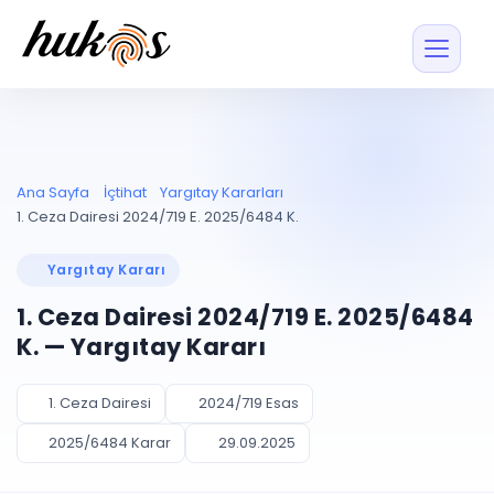
Özellikler
Fiyatlar
ENTEGRASYONLAR
YÖNETİM
UYAP
Dosya ve İçerikl
Ana Sayfa
İçtihat
Yargıtay Kararları
Blog
Entegrasyonu
Tüm dosyalar tek
ekranda
UYAP ile otomatik
1. Ceza Dairesi 2024/719 E. 2025/6484 K.
senkron
Evrak ve Klasör
İçtihat
UYAP Evrak
Düzenleyin, hızlı erişi
Yargıtay Kararı
Entegrasyonu
İletişim
Kişiler ve İletişi
Evrakları tek tıkla aktarın
1. Ceza Dairesi 2024/719 E. 2025/6484
Müvekkil ve taraf reh
UETS Entegrasyonu
K. — Yargıtay Kararı
Tebligatları anında
Vekalet Yöneti
Ücretsiz Başlayın
Giriş Yap
görün
Vekaletname ve yetk
takibi
1. Ceza Dairesi
2024/719 Esas
PLANLAMA & TAKİP
AKILLI & FİNANS
2025/6484 Karar
29.09.2025
Otomasyon
Pano ve Takip
YENİ
Kuralları kurun, sist
Günlük işler tek bakışta