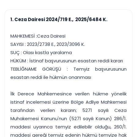
çalışsın
Ajanda ve
Finans ve Kasa
Etkinlikler
Hesap, kasa ve cari
Duruşma ve görev
takibi
1. Ceza Dairesi 2024/719 E., 2025/6484 K.
takvimi
Raporlar ve Çıkt
Hatırlatma ve
Tek tıkla profesyonel
Bildirim
MAHKEMESİ :Ceza Dairesi
rapor
Süreleri asla kaçırmayın
SAYISI : 2023/2738 E., 2023/3096 K.
SUÇ : Olası kastla yaralama
Tek panelde uçtan uca yönetim
UYAP & UETS entegrasyonundan finansa, hepsi bir arada.
HÜKÜM : İstinaf başvurusunun esastan reddi kararı
Tüm özellikleri inceleyin
Ücretsiz Başlayın
TEBLİĞNAME GÖRÜŞÜ : Temyiz başvurusunun
esastan reddi ile hükmün onanması
İlk Derece Mahkemesince verilen hükme yönelik
istinaf incelemesi üzerine Bölge Adliye Mahkemesi
tarafından verilen kararın; 5271 sayılı Ceza
Muhakemesi Kanunu'nun (5271 sayılı Kanun) 286/1.
maddesi uyarınca temyiz edilebilir olduğu, 260/1.
maddesi gereği temyiz edenin hükmü temyize hak