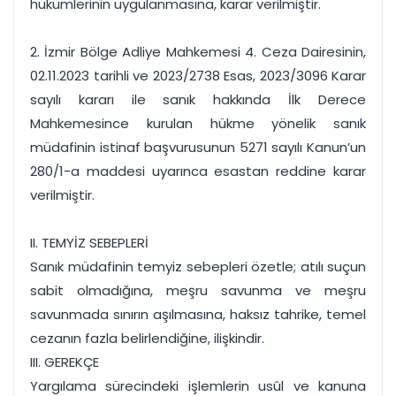
hükümlerinin uygulanmasına, karar verilmiştir.
2. İzmir Bölge Adliye Mahkemesi 4. Ceza Dairesinin,
02.11.2023 tarihli ve 2023/2738 Esas, 2023/3096 Karar
sayılı kararı ile sanık hakkında İlk Derece
Mahkemesince kurulan hükme yönelik sanık
müdafinin istinaf başvurusunun 5271 sayılı Kanun’un
280/1-a maddesi uyarınca esastan reddine karar
verilmiştir.
II. TEMYİZ SEBEPLERİ
Sanık müdafinin temyiz sebepleri özetle; atılı suçun
sabit olmadığına, meşru savunma ve meşru
savunmada sınırın aşılmasına, haksız tahrike, temel
cezanın fazla belirlendiğine, ilişkindir.
III. GEREKÇE
Yargılama sürecindeki işlemlerin usûl ve kanuna