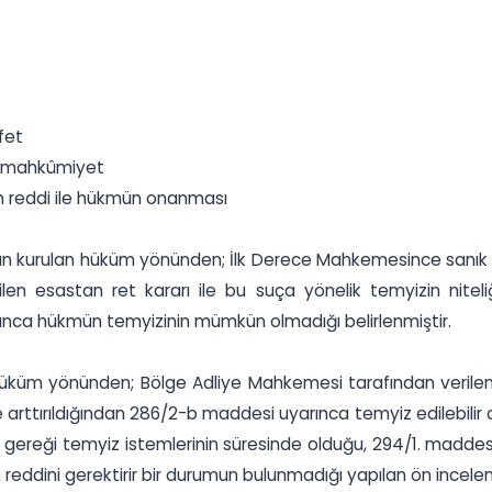
fet
ı, mahkûmiyet
n reddi ile hükmün onanması
an kurulan hüküm yönünden; İlk Derece Mahkemesince sanık ha
en esastan ret kararı ile bu suça yönelik temyizin niteli
ınca hükmün temyizinin mümkün olmadığı belirlenmiştir.
küm yönünden; Bölge Adliye Mahkemesi tarafından verilen ka
ttırıldığından 286/2-b maddesi uyarınca temyiz edilebilir 
i gereği temyiz istemlerinin süresinde olduğu, 294/1. maddes
n reddini gerektirir bir durumun bulunmadığı yapılan ön incel