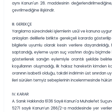
aynı Kanun'un 28. maddesinin değerlendirilmediğine,
çevrilmediğine ilişkindir.
III. GEREKÇE
Yargılama sürecindeki işlemlerin usûl ve kanuna uygun
anlaşılan delillerle birlikte gerekçeli kararda gösteril
bilgilerle uyumlu olarak kesin verilere dayandırıldığ
saptandığı, eyleme uyan suç vasfının doğru biçimde 
gösterilerek sanığın eylemiyle orantılı şekilde be
koşullarının oluşmadığı, ilk haksız hareketin kimden k
oranının isabetli olduğu, takdiri indirimin üst sınırda
ileri sürülen temyiz sebeplerinin incelenmesinde hükü
IV. KARAR
A. Sanık Hakkında 6136 Sayılı Kanun'a Muhalefet Suç
5271 sayılı Kanun’un 286/2-a maddesinde yer verilen