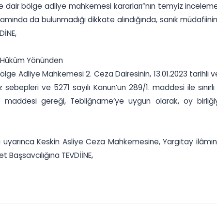
ne dair bölge adliye mahkemesi kararları”nın temyiz incelem
amında da bulunmadığı dikkate alındığında, sanık müdafiinin 
DİNE,
n Hüküm Yönünden
lge Adliye Mahkemesi 2. Ceza Dairesinin, 13.01.2023 tarihli ve
z sebepleri ve 5271 sayılı Kanun’un 289/1. maddesi ile sını
/1. maddesi gereği, Tebliğname’ye uygun olarak, oy birli
i uyarınca Keskin Asliye Ceza Mahkemesine, Yargıtay ilâmını
 Başsavcılığına TEVDİİNE,