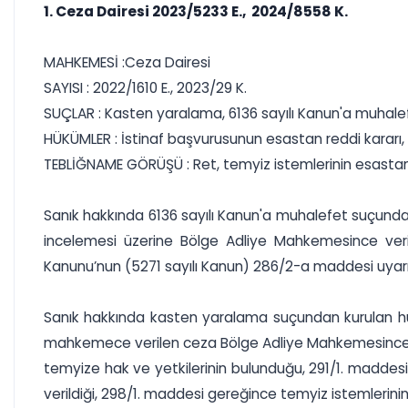
1. Ceza Dairesi 2023/5233 E., 2024/8558 K.
MAHKEMESİ :Ceza Dairesi
SAYISI : 2022/1610 E., 2023/29 K.
SUÇLAR : Kasten yaralama, 6136 sayılı Kanun'a muhale
HÜKÜMLER : İstinaf başvurusunun esastan reddi karar
TEBLİĞNAME GÖRÜŞÜ : Ret, temyiz istemlerinin esasta
Sanık hakkında 6136 sayılı Kanun'a muhalefet suçund
incelemesi üzerine Bölge Adliye Mahkemesince veril
Kanunu’nun (5271 sayılı Kanun) 286/2-a maddesi uyar
Sanık hakkında kasten yaralama suçundan kurulan hü
mahkemece verilen ceza Bölge Adliye Mahkemesince ar
temyize hak ve yetkilerinin bulunduğu, 291/1. maddes
verildiği, 298/1. maddesi gereğince temyiz istemlerini