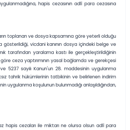
 uygulanmadığına, hapis cezasının adlî para cezasına
aların toplanan ve dosya kapsamına göre yeterli olduğu
kça gösterildiği, vicdani kanının dosya içindeki belge ve
ık tarafından yaralama kastı ile gerçekleştirildiğinin
e göre ceza yaptırımının yasal bağlamda ve gerekçesi
sı ve 5237 sayılı Kanun'un 28. maddesinin uygulanma
ız tahrik hükümlerinin tatbikinin ve belirlenen indirim
desinin uygulanma koşulunun bulunmadığı anlaşıldığından,
hapis cezaları ile miktarı ne olursa olsun adlî para