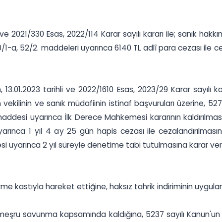
 ve 2021/330 Esas, 2022/114 Karar sayılı kararı ile; sanık ha
0/1-a, 52/2. maddeleri uyarınca 6140 TL adlî para cezası ile 
13.01.2023 tarihli ve 2022/1610 Esas, 2023/29 Karar sayılı 
kilinin ve sanık müdafiinin istinaf başvuruları üzerine, 52
addesi uyarınca İlk Derece Mahkemesi kararının kaldırılma
uyarınca 1 yıl 4 ay 25 gün hapis cezası ile cezalandırılma
 uyarınca 2 yıl süreyle denetime tabi tutulmasına karar veril
rme kastıyla hareket ettiğine, haksız tahrik indiriminin uygulan
n meşru savunma kapsamında kaldığına, 5237 sayılı Kanun'un