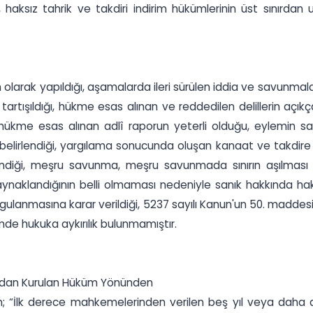
 haksız tahrik ve takdiri indirim hükümlerinin üst sınırdan
 olarak yapıldığı, aşamalarda ileri sürülen iddia ve savunm
ip tartışıldığı, hükme esas alınan ve reddedilen delillerin açı
ı, hükme esas alınan adlî raporun yeterli olduğu, eylemin san
belirlendiği, yargılama sonucunda oluşan kanaat ve takdir
lirlendiği, meşru savunma, meşru savunmada sınırın aşılma
aynaklandığının belli olmaması nedeniyle sanık hakkında haks
n uygulanmasına karar verildiği, 5237 sayılı Kanun'un 50. mad
mde hukuka aykırılık bulunmamıştır.
undan Kurulan Hüküm Yönünden
; “İlk derece mahkemelerinden verilen beş yıl veya daha az 