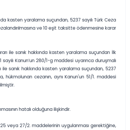
kkında kasten yaralama suçundan, 5237 sayılı Türk Ceza
cezalandırılmasına ve 10 eşit taksitte ödenmesine karar
kararı ile sanık hakkında kasten yaralama suçundan İlk
71 sayılı Kanun’un 280/1-g maddesi uyarınca duruşmalı
sı ile sanık hakkında kasten yaralama suçundan, 5237
sına, hükmolunan cezanın, aynı Kanun'un 51/1. maddesi
miştir.
masının hatalı olduğuna ilişkindir.
 25 veya 27/2. maddelerinin uygulanması gerektiğine,