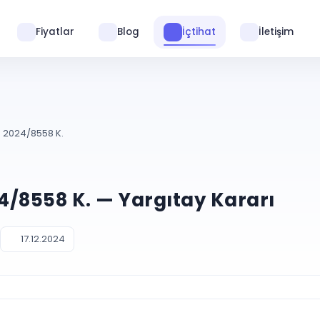
Fiyatlar
Blog
İçtihat
İletişim
. 2024/8558 K.
24/8558 K. — Yargıtay Kararı
17.12.2024