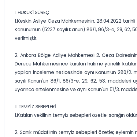
I. HUKUKÎ SÜREÇ
1.Keskin Asliye Ceza Mahkemesinin, 28.04.2022 tarihli
Kanunu’nun (5237 sayılı Kanun) 86/1, 86/3-e, 29, 62, 5
verilmiştir.
2. Ankara Bölge Adliye Mahkemesi 2. Ceza Dairesinin, 
Derece Mahkemesince kurulan hükme yönelik katılan ve
yapılan inceleme neticesinde aynı Kanun’un 280/2. m
sayılı Kanun'un 86/1, 86/3-e, 29, 62, 53. maddeleri 
uyarınca ertelenmesine ve aynı Kanun'un 51/3. maddesi
II. TEMYİZ SEBEPLERİ
1.Katılan vekilinin temyiz sebepleri özetle; sanığın öldü
2. Sanık müdafiinin temyiz sebepleri özetle; eylemi