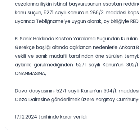
cezalarına ilişkin istinaf başvurusunun esastan reddi
konu suçun, 5271 sayılı Kanun’un 286/3. maddesi kaps
uyarınca Tebliğname’ye uygun olarak, oy birliğiyle RED
B. Sanık Hakkında Kasten Yaralama Suçundan Kurula
Gerekçe başlığı altında açıklanan nedenlerle Ankara Bö
vekili ve sanık müdafii tarafından öne sürülen temyi
aykırılık görülmediğinden 5271 sayılı Kanun’un 302
ONANMASINA,
Dava dosyasının, 5271 sayılı Kanun’un 304/1. maddes
Ceza Dairesine gönderilmek üzere Yargıtay Cumhuriyet
17.12.2024 tarihinde karar verildi.