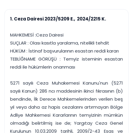
çalışsın
Ajanda ve
Finans ve Kasa
Etkinlikler
Hesap, kasa ve cari
Duruşma ve görev
takibi
1. Ceza Dairesi 2023/5209 E., 2024/2215 K.
takvimi
Raporlar ve Çıkt
Hatırlatma ve
Tek tıkla profesyonel
Bildirim
MAHKEMESİ :Ceza Dairesi
rapor
Süreleri asla kaçırmayın
SUÇLAR : Olası kasıtla yaralama, nitelikli tehdit
HÜKÜM : İstinaf başvurularının esastan reddi kararı
Tek panelde uçtan uca yönetim
UYAP & UETS entegrasyonundan finansa, hepsi bir arada.
TEBLİĞNAME GÖRÜŞÜ : Temyiz isteminin esastan
Tüm özellikleri inceleyin
Ücretsiz Başlayın
reddi ile hükümlerin onanması
5271 sayılı Ceza Muhakemesi Kanunu'nun (5271
sayılı Kanun) 286 ncı maddesinin ikinci fıkrasının (b)
bendinde, İlk Derece Mahkemelerinden verilen beş
yıl veya daha az hapis cezalarını artırmayan Bölge
Adliye Mahkemesi Kararlarının temyizinin mümkün
olmadığı belirtilmiş ise de; Yargıtay Ceza Genel
Kurulunun 10.03.2009 tarihli, 2009/2-43 Esas ve