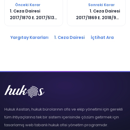
Önceki Karar
Sonraki Karar
1. Ceza Dairesi
1. Ceza Dairesi
2017/1870 E. 2017/5130
2017/1869 E. 2018/912
K.
K.
Yargıtay Kararları
1. Ceza Dairesi
İçtihat Ara
Hukuk Asistan, hukuk bürolarının ofis ve ekip yönetimi için gerekli
tüm ihtiyaçlarına tek bir sistem içerisinde çözüm getirmek için
tasarlamış web tabanlı hukuk ofisi yönetim programıdır.