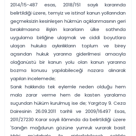
2014/15-487 esas, 2018/151 sayılı kararında
belirtildiği üzere, temyiz ve istinaf kanun yollarından
geçmeksizin kesinleşen hükmün açıklanmasının geri
bırakılmasına ilişkin kararların ülke sathında
uygulama birliğine ulaşmak ve ciddi boyutlara
ulaşan hukuka aykırılıkların toplum ve birey
açısından hukuk yararına giderilmesi amacıyla
olağanüstü bir kanun yolu olan kanun yararına
bozma konusu yapılabileceği nazara alınarak
yapılan incelemede;
Sanık hakkında tek eylemle neden olduğu hem
mala zarar verme hem de kasten yaralama
suçundan hüküm kurulmuş ise de; Yargıtay 9. Ceza
Dairesinin 26.09.2011 tarihli ve 2009/16497 Esas,
2011/27230 Karar sayılı ilâmında da belirtildiği üzere
'Sanığın mağdurun gözüne yumruk vurarak basit
tıbbi müdahale ile giderilebilecek şekilde