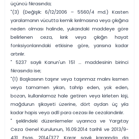
üçüncü fıkrasında;
"(3) (Değişik: 6/12/2006 – 5560/4 md.) Kasten
yaralamanın vücutta kemik kırılmasına veya çıkığına
neden olması halinde, yukarıdaki maddeye göre
belirlenen ceza, kırık veya çıkığın hayat
fonksiyonlarındaki etkisine göre, yarısına kadar
artırılır.
" 5237 sayılı Kanun'un 151 ... maddesinin birinci
fıkrasında ise;
"(1) Başkasının taşınır veya taşınmaz malını kısmen
veya tamamen yıkan, tahrip eden, yok eden,
bozan, kullanılamaz hale getiren veya kirleten kişi,
mağdurun şikayeti üzerine, dört aydan üç yıla
kadar hapis veya adlî para cezası ile cezalandırılır.
" şeklindeki düzenlemeler uyarınca ve Yargıtay
Ceza Genel Kurulunun, 16.09.2014 tarihli ve 2013/9-
431 Esas, 2014/377 Karar sayılı kararında da