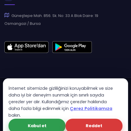
Güneştepe Mah. 856. Sk. No: 33 A Blok Daire: 19
Osmangazi / Bursa
İnternet sitemizde gizliliğinizi koruyabilmek ve size
daha iyi bir deneyim sunmak için sınırlı sayıda
çerezler yer alır. Kullandığımız çerezler hakkında
Copyright © 2007 - 2026 Hukas | Hukuk Asistan • Tüm Hakları
daha fazla bilgi edinmek için
Çerez Politikamıza
Saklıdır
bakın.
KVK Aydınlatma Metni
Gizlilik Politikası
Güvenlik Sözleşmesi
Kabul et
Reddet
Çerez Politikası