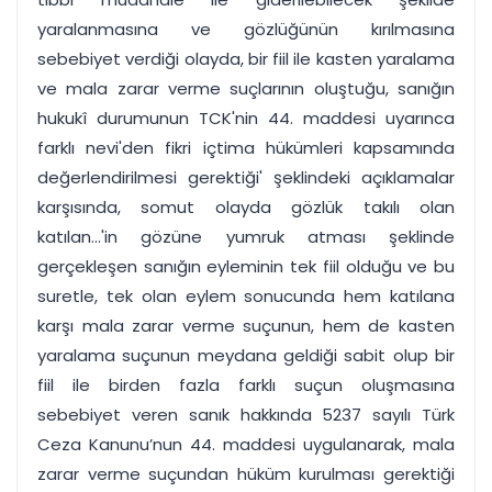
yaralanmasına ve gözlüğünün kırılmasına
sebebiyet verdiği olayda, bir fiil ile kasten yaralama
ve mala zarar verme suçlarının oluştuğu, sanığın
hukukî durumunun TCK'nin 44. maddesi uyarınca
farklı nevi'den fikri içtima hükümleri kapsamında
değerlendirilmesi gerektiği' şeklindeki açıklamalar
karşısında, somut olayda gözlük takılı olan
katılan...'in gözüne yumruk atması şeklinde
gerçekleşen sanığın eyleminin tek fiil olduğu ve bu
suretle, tek olan eylem sonucunda hem katılana
karşı mala zarar verme suçunun, hem de kasten
yaralama suçunun meydana geldiği sabit olup bir
fiil ile birden fazla farklı suçun oluşmasına
sebebiyet veren sanık hakkında 5237 sayılı Türk
Ceza Kanunu’nun 44. maddesi uygulanarak, mala
zarar verme suçundan hüküm kurulması gerektiği