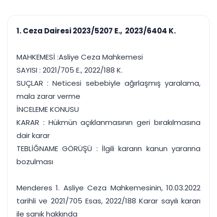
çalışsın
Ajanda ve
Finans ve Kasa
Etkinlikler
Hesap, kasa ve cari
Duruşma ve görev
takibi
1. Ceza Dairesi 2023/5207 E., 2023/6404 K.
takvimi
Raporlar ve Çıkt
Hatırlatma ve
Tek tıkla profesyonel
Bildirim
MAHKEMESİ :Asliye Ceza Mahkemesi
rapor
Süreleri asla kaçırmayın
SAYISI : 2021/705 E., 2022/188 K.
SUÇLAR : Neticesi sebebiyle ağırlaşmış yaralama,
Tek panelde uçtan uca yönetim
UYAP & UETS entegrasyonundan finansa, hepsi bir arada.
mala zarar verme
Tüm özellikleri inceleyin
Ücretsiz Başlayın
İNCELEME KONUSU
KARAR : Hükmün açıklanmasının geri bırakılmasına
dair karar
TEBLİĞNAME GÖRÜŞÜ : İlgili kararın kanun yararına
bozulması
Menderes 1. Asliye Ceza Mahkemesinin, 10.03.2022
tarihli ve 2021/705 Esas, 2022/188 Karar sayılı kararı
ile sanık hakkında