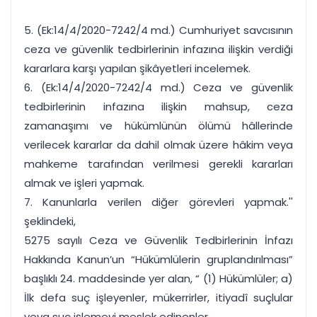
5. (Ek:14/4/2020-7242/4 md.) Cumhuriyet savcısının
ceza ve güvenlik tedbirlerinin infazına ilişkin verdiği
kararlara karşı yapılan şikâyetleri incelemek.
6. (Ek:14/4/2020-7242/4 md.) Ceza ve güvenlik
tedbirlerinin infazına ilişkin mahsup, ceza
zamanaşımı ve hükümlünün ölümü hâllerinde
verilecek kararlar da dahil olmak üzere hâkim veya
mahkeme tarafından verilmesi gerekli kararları
almak ve işleri yapmak.
7. Kanunlarla verilen diğer görevleri yapmak.''
şeklindeki,
5275 sayılı Ceza ve Güvenlik Tedbirlerinin İnfazı
Hakkında Kanun’un “Hükümlülerin gruplandırılması”
başlıklı 24. maddesinde yer alan, “ (1) Hükümlüler; a)
İlk defa suç işleyenler, mükerrirler, itiyadî suçlular
veya suç işlemeyi meslek edinenler,