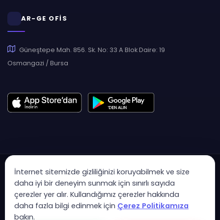
AR-GE OFİS
Güneştepe Mah. 856. Sk. No: 33 A Blok Daire: 19
Osmangazi / Bursa
İnternet sitemizde gizliliğinizi koruyabilmek ve size
daha iyi bir deneyim sunmak için sınırlı sayıda
çerezler yer alır. Kullandığımız çerezler hakkında
Copyright © 2007 - 2026 Hukas | Hukuk Asistan • Tüm Hakları
daha fazla bilgi edinmek için
Çerez Politikamıza
Saklıdır
bakın.