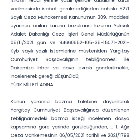
itirazın reddi yerine yazılı şekilde kabulüne karar
verilmesinde isabet görülmediğinden bahisle 5271
Sayılı Ceza Muhakemesi Kanunu’nun 309. maddesi
uyarınca anılan kararın bozulması lüzumu Yüksek
Adalet Bakanlığı Ceza İşleri Genel Müdürlüğünün
05/11/2021 gün ve 94660652-105-35-15071-2021-
Kyb sayılı yazılı istemlerine müsteniden Yargıtay
Cumhuriyet Başsavcılığının tebliğnamesi ile
Dairemize ihbar ve dava evrakı gönderilmekle,
incelenerek gereği düşünüldü;
TÜRK MİLLETİ ADINA
Kanun yararına bozma talebine dayanılarak
Yargıtay Cumhuriyet Başsavcılığınca düzenlenen
tebliğnamedeki bozma isteği incelenen dosya
kapsamına göre yerinde görüldüğünden, ... 1. Ağır
Ceza Mahkemesinin 06/05/2021 tarihli ve 2021/1798