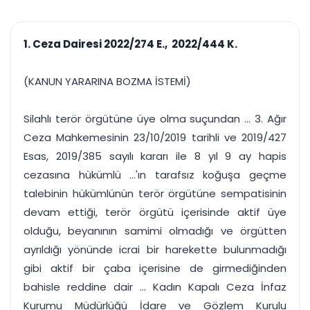
çalışsın
Ajanda ve
Finans ve Kasa
Etkinlikler
Hesap, kasa ve cari
Duruşma ve görev
takibi
1. Ceza Dairesi 2022/274 E., 2022/444 K.
takvimi
Raporlar ve Çıkt
Hatırlatma ve
Tek tıkla profesyonel
Bildirim
(KANUN YARARINA BOZMA İSTEMİ)
rapor
Süreleri asla kaçırmayın
Silahlı terör örgütüne üye olma suçundan ... 3. Ağır
Tek panelde uçtan uca yönetim
UYAP & UETS entegrasyonundan finansa, hepsi bir arada.
Ceza Mahkemesinin 23/10/2019 tarihli ve 2019/427
Tüm özellikleri inceleyin
Ücretsiz Başlayın
Esas, 2019/385 sayılı kararı ile 8 yıl 9 ay hapis
cezasına hükümlü ...'ın tarafsız koğuşa geçme
talebinin hükümlünün terör örgütüne sempatisinin
devam ettiği, terör örgütü içerisinde aktif üye
olduğu, beyanının samimi olmadığı ve örgütten
ayrıldığı yönünde icrai bir harekette bulunmadığı
gibi aktif bir çaba içerisine de girmediğinden
bahisle reddine dair ... Kadın Kapalı Ceza İnfaz
Kurumu Müdürlüğü İdare ve Gözlem Kurulu