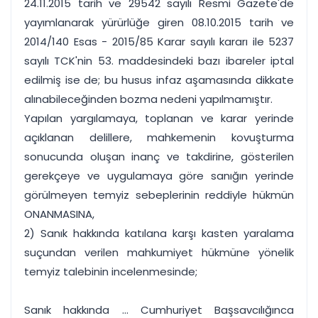
24.11.2015 tarih ve 29542 sayılı Resmi Gazete'de
yayımlanarak yürürlüğe giren 08.10.2015 tarih ve
2014/140 Esas - 2015/85 Karar sayılı kararı ile 5237
sayılı TCK'nin 53. maddesindeki bazı ibareler iptal
edilmiş ise de; bu husus infaz aşamasında dikkate
alınabileceğinden bozma nedeni yapılmamıştır.
Yapılan yargılamaya, toplanan ve karar yerinde
açıklanan delillere, mahkemenin kovuşturma
sonucunda oluşan inanç ve takdirine, gösterilen
gerekçeye ve uygulamaya göre sanığın yerinde
görülmeyen temyiz sebeplerinin reddiyle hükmün
ONANMASINA,
2) Sanık hakkında katılana karşı kasten yaralama
suçundan verilen mahkumiyet hükmüne yönelik
temyiz talebinin incelenmesinde;
Sanık hakkında ... Cumhuriyet Başsavcılığınca