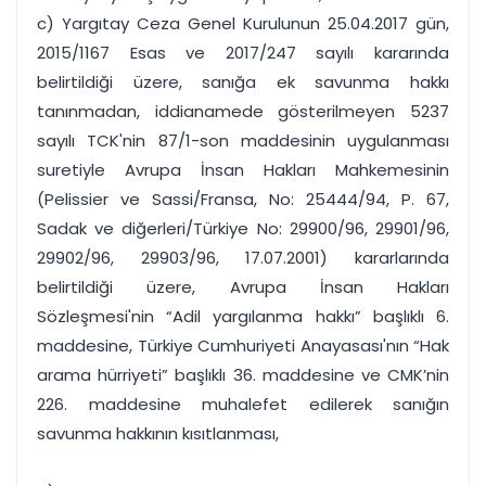
c) Yargıtay Ceza Genel Kurulunun 25.04.2017 gün,
2015/1167 Esas ve 2017/247 sayılı kararında
belirtildiği üzere, sanığa ek savunma hakkı
tanınmadan, iddianamede gösterilmeyen 5237
sayılı TCK'nin 87/1-son maddesinin uygulanması
suretiyle Avrupa İnsan Hakları Mahkemesinin
(Pelissier ve Sassi/Fransa, No: 25444/94, P. 67,
Sadak ve diğerleri/Türkiye No: 29900/96, 29901/96,
29902/96, 29903/96, 17.07.2001) kararlarında
belirtildiği üzere, Avrupa İnsan Hakları
Sözleşmesi'nin “Adil yargılanma hakkı” başlıklı 6.
maddesine, Türkiye Cumhuriyeti Anayasası'nın “Hak
arama hürriyeti” başlıklı 36. maddesine ve CMK’nin
226. maddesine muhalefet edilerek sanığın
savunma hakkının kısıtlanması,