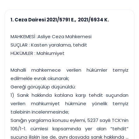
çalışsın
Ajanda ve
Finans ve Kasa
Etkinlikler
Hesap, kasa ve cari
Duruşma ve görev
takibi
1. Ceza Dairesi 2021/5791 E., 2021/6934 K.
takvimi
Raporlar ve Çıkt
Hatırlatma ve
Tek tıkla profesyonel
Bildirim
MAHKEMESİ :Asliye Ceza Mahkemesi
rapor
Süreleri asla kaçırmayın
SUÇLAR : Kasten yaralama, tehdit
HÜKÜMLER : Mahkumiyet
Tek panelde uçtan uca yönetim
UYAP & UETS entegrasyonundan finansa, hepsi bir arada.
Tüm özellikleri inceleyin
Ücretsiz Başlayın
Mahalli mahkemece verilen hükümler temyiz
edilmekle evrak okunarak;
Gereği görüşülüp düşünüldü:
1) Sanık hakkında katılana karşı tehdit suçundan
verilen mahkumiyet hükmüne yönelik temyiz
talebinin incelenmesinde;
Sanığın yargılama konusu eylemi, 5237 sayılı TCK’nin
106/1-1. cümlesi kapsamında yer alan “tehdit”
suçuna ilişkin ise de, aynı dosyada sanık hakkında ...