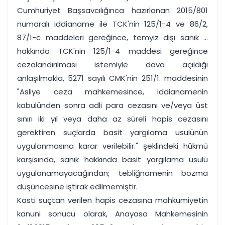
Cumhuriyet Başsavcılığınca hazırlanan 2015/801
numaralı iddianame ile TCK'nin 125/1-4 ve 86/2,
87/1-c maddeleri gereğince, temyiz dışı sanık ...
hakkında TCK'nin 125/1-4 maddesi gereğince
cezalandırılması istemiyle dava açıldığı
anlaşılmakla, 5271 sayılı CMK'nin 251/1. maddesinin
"Asliye ceza mahkemesince, iddianamenin
kabulünden sonra adli para cezasını ve/veya üst
sınırı iki yıl veya daha az süreli hapis cezasını
gerektiren suçlarda basit yargılama usulünün
uygulanmasına karar verilebilir." şeklindeki hükmü
karşısında, sanık hakkında basit yargılama usulü
uygulanamayacağından; tebliğnamenin bozma
düşüncesine iştirak edilmemiştir.
Kasti suçtan verilen hapis cezasına mahkumiyetin
kanuni sonucu olarak, Anayasa Mahkemesinin