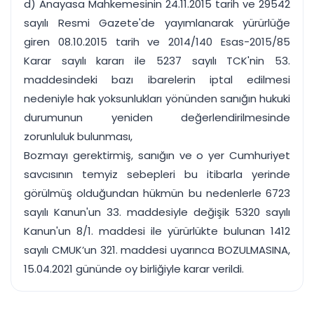
d) Anayasa Mahkemesinin 24.11.2015 tarih ve 29542
sayılı Resmi Gazete'de yayımlanarak yürürlüğe
giren 08.10.2015 tarih ve 2014/140 Esas-2015/85
Karar sayılı kararı ile 5237 sayılı TCK'nin 53.
maddesindeki bazı ibarelerin iptal edilmesi
nedeniyle hak yoksunlukları yönünden sanığın hukuki
durumunun yeniden değerlendirilmesinde
zorunluluk bulunması,
Bozmayı gerektirmiş, sanığın ve o yer Cumhuriyet
savcısının temyiz sebepleri bu itibarla yerinde
görülmüş olduğundan hükmün bu nedenlerle 6723
sayılı Kanun'un 33. maddesiyle değişik 5320 sayılı
Kanun'un 8/1. maddesi ile yürürlükte bulunan 1412
sayılı CMUK’un 321. maddesi uyarınca BOZULMASINA,
15.04.2021 gününde oy birliğiyle karar verildi.