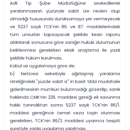
Adli Tıp Şube Müdürlüğüne sevkedilerek
yaralanmasının yüzünde sabit ize neden olup
olmadığı hususunda duraksamaya yer vermeyecek
ve 5237 sayılı TCK’nin 86. ve 87. maddelerindeki
tüm unsurları kapsayacak şekilde kesin raporu
aldırılarak sonucuna göre sanığın hukuki durumunun
belirlenmesi gerekirken eksik araştırma ile yazılı
şekilde hüküm kurulması,
Kabul ve uygulamaya göre de;
b) Neticesi sebebiyle ağırlaşmış yaralama
niteliğindeki "yüzde sabit iz" in basit tıbbi müdahale
giderilmesinin mümkün bulunmadığı gözetilip, sanık
hakkında CMK’nin 226. maddesi gereği ek savunma
hakkı tanındıktan sonra 5237 sayılı TCK'nin 86/1.
maddesi gereğince temel ceza tayin olunması
gerekirken, TCK’nin 86/2. maddesi uyarınca tespiti
suretiyle yanlış uygulama yapılması,