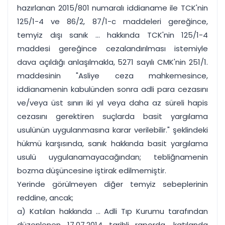
hazırlanan 2015/801 numaralı iddianame ile TCK'nin
125/1-4 ve 86/2, 87/1-c maddeleri gereğince,
temyiz dışı sanık ... hakkında TCK'nin 125/1-4
maddesi gereğince cezalandırılması istemiyle
dava açıldığı anlaşılmakla, 5271 sayılı CMK'nin 251/1.
maddesinin "Asliye ceza mahkemesince,
iddianamenin kabulünden sonra adli para cezasını
ve/veya üst sınırı iki yıl veya daha az süreli hapis
cezasını gerektiren suçlarda basit yargılama
usulünün uygulanmasına karar verilebilir." şeklindeki
hükmü karşısında, sanık hakkında basit yargılama
usulü uygulanamayacağından; tebliğnamenin
bozma düşüncesine iştirak edilmemiştir.
Yerinde görülmeyen diğer temyiz sebeplerinin
reddine, ancak;
a) Katılan hakkında ... Adli Tıp Kurumu tarafından
düzenlenen 17.07.2014 tarihli raporda, katılanda