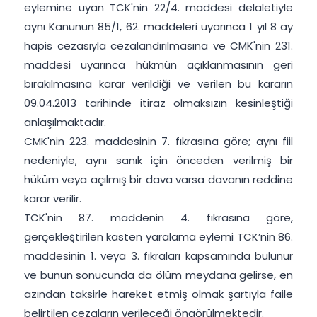
eylemine uyan TCK'nin 22/4. maddesi delaletiyle
aynı Kanunun 85/1, 62. maddeleri uyarınca 1 yıl 8 ay
hapis cezasıyla cezalandırılmasına ve CMK'nin 231.
maddesi uyarınca hükmün açıklanmasının geri
bırakılmasına karar verildiği ve verilen bu kararın
09.04.2013 tarihinde itiraz olmaksızın kesinleştiği
anlaşılmaktadır.
CMK'nin 223. maddesinin 7. fıkrasına göre; aynı fiil
nedeniyle, aynı sanık için önceden verilmiş bir
hüküm veya açılmış bir dava varsa davanın reddine
karar verilir.
TCK'nin 87. maddenin 4. fıkrasına göre,
gerçekleştirilen kasten yaralama eylemi TCK’nin 86.
maddesinin 1. veya 3. fıkraları kapsamında bulunur
ve bunun sonucunda da ölüm meydana gelirse, en
azından taksirle hareket etmiş olmak şartıyla faile
belirtilen cezaların verileceği öngörülmektedir.