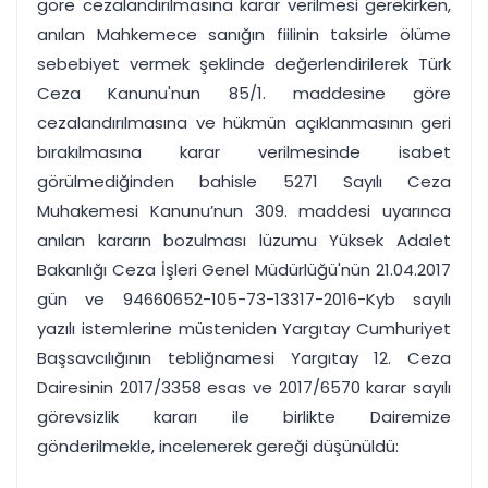
göre cezalandırılmasına karar verilmesi gerekirken,
anılan Mahkemece sanığın fiilinin taksirle ölüme
sebebiyet vermek şeklinde değerlendirilerek Türk
Ceza Kanunu'nun 85/1. maddesine göre
cezalandırılmasına ve hükmün açıklanmasının geri
bırakılmasına karar verilmesinde isabet
görülmediğinden bahisle 5271 Sayılı Ceza
Muhakemesi Kanunu’nun 309. maddesi uyarınca
anılan kararın bozulması lüzumu Yüksek Adalet
Bakanlığı Ceza İşleri Genel Müdürlüğü'nün 21.04.2017
gün ve 94660652-105-73-13317-2016-Kyb sayılı
yazılı istemlerine müsteniden Yargıtay Cumhuriyet
Başsavcılığının tebliğnamesi Yargıtay 12. Ceza
Dairesinin 2017/3358 esas ve 2017/6570 karar sayılı
görevsizlik kararı ile birlikte Dairemize
gönderilmekle, incelenerek gereği düşünüldü: