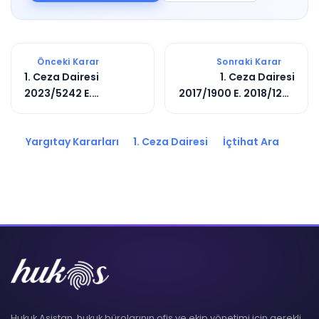
Önceki Karar
Sonraki Karar
1. Ceza Dairesi
1. Ceza Dairesi
2023/5242 E.
2017/1900 E. 2018/1292
2025/3867 K.
K.
Yargıtay Kararları
1. Ceza Dairesi
İçtihat Ara
Hukuk Asistan, hukuk bürolarının ofis ve ekip yönetimi için gerekli