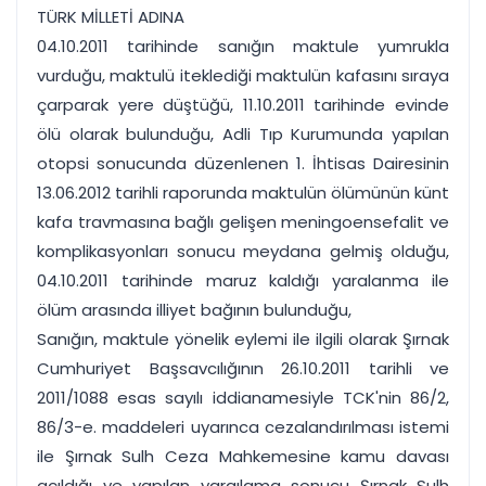
TÜRK MİLLETİ ADINA
04.10.2011 tarihinde sanığın maktule yumrukla
vurduğu, maktulü iteklediği maktulün kafasını sıraya
çarparak yere düştüğü, 11.10.2011 tarihinde evinde
ölü olarak bulunduğu, Adli Tıp Kurumunda yapılan
otopsi sonucunda düzenlenen 1. İhtisas Dairesinin
13.06.2012 tarihli raporunda maktulün ölümünün künt
kafa travmasına bağlı gelişen meningoensefalit ve
komplikasyonları sonucu meydana gelmiş olduğu,
04.10.2011 tarihinde maruz kaldığı yaralanma ile
ölüm arasında illiyet bağının bulunduğu,
Sanığın, maktule yönelik eylemi ile ilgili olarak Şırnak
Cumhuriyet Başsavcılığının 26.10.2011 tarihli ve
2011/1088 esas sayılı iddianamesiyle TCK'nin 86/2,
86/3-e. maddeleri uyarınca cezalandırılması istemi
ile Şırnak Sulh Ceza Mahkemesine kamu davası
açıldığı ve yapılan yargılama sonucu Şırnak Sulh