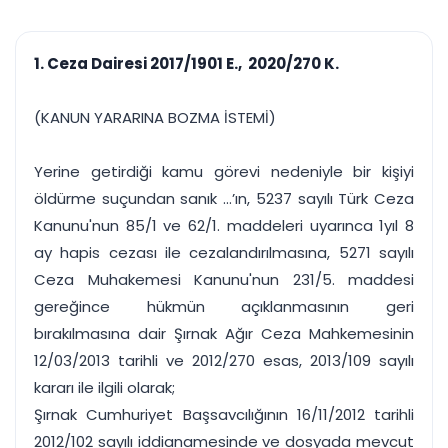
çalışsın
Ajanda ve
Finans ve Kasa
Etkinlikler
Hesap, kasa ve cari
Duruşma ve görev
takibi
1. Ceza Dairesi 2017/1901 E., 2020/270 K.
takvimi
Raporlar ve Çıkt
Hatırlatma ve
Tek tıkla profesyonel
Bildirim
(KANUN YARARINA BOZMA İSTEMİ)
rapor
Süreleri asla kaçırmayın
Yerine getirdiği kamu görevi nedeniyle bir kişiyi
Tek panelde uçtan uca yönetim
UYAP & UETS entegrasyonundan finansa, hepsi bir arada.
öldürme suçundan sanık ...’ın, 5237 sayılı Türk Ceza
Tüm özellikleri inceleyin
Ücretsiz Başlayın
Kanunu'nun 85/1 ve 62/1. maddeleri uyarınca 1yıl 8
ay hapis cezası ile cezalandırılmasına, 5271 sayılı
Ceza Muhakemesi Kanunu'nun 231/5. maddesi
gereğince hükmün açıklanmasının geri
bırakılmasına dair Şırnak Ağır Ceza Mahkemesinin
12/03/2013 tarihli ve 2012/270 esas, 2013/109 sayılı
kararı ile ilgili olarak;
Şırnak Cumhuriyet Başsavcılığının 16/11/2012 tarihli
2012/102 sayılı iddianamesinde ve dosyada mevcut