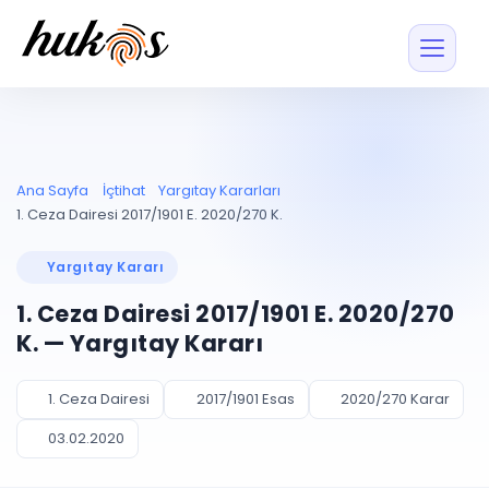
Özellikler
Fiyatlar
ENTEGRASYONLAR
YÖNETİM
UYAP
Dosya ve İçerikl
Ana Sayfa
İçtihat
Yargıtay Kararları
Blog
Entegrasyonu
Tüm dosyalar tek
ekranda
UYAP ile otomatik
1. Ceza Dairesi 2017/1901 E. 2020/270 K.
senkron
Evrak ve Klasör
İçtihat
UYAP Evrak
Düzenleyin, hızlı erişi
Yargıtay Kararı
Entegrasyonu
İletişim
Kişiler ve İletişi
Evrakları tek tıkla aktarın
1. Ceza Dairesi 2017/1901 E. 2020/270
Müvekkil ve taraf reh
UETS Entegrasyonu
K. — Yargıtay Kararı
Tebligatları anında
Vekalet Yöneti
Ücretsiz Başlayın
Giriş Yap
görün
Vekaletname ve yetk
takibi
1. Ceza Dairesi
2017/1901 Esas
2020/270 Karar
PLANLAMA & TAKİP
AKILLI & FİNANS
03.02.2020
Otomasyon
Pano ve Takip
YENİ
Kuralları kurun, sist
Günlük işler tek bakışta