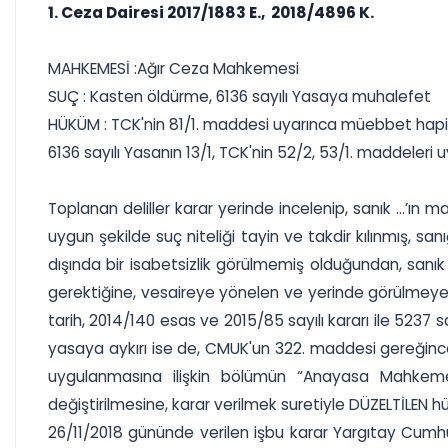
1. Ceza Dairesi 2017/1883 E., 2018/4896 K.
MAHKEMESİ :Ağır Ceza Mahkemesi
SUÇ : Kasten öldürme, 6136 sayılı Yasaya muhalefet
HÜKÜM : TCK'nin 81/1. maddesi uyarınca müebbet hapis
6136 sayılı Yasanın 13/1, TCK'nin 52/2, 53/1. maddeleri u
Toplanan deliller karar yerinde incelenip, sanık ...’ın
uygun şekilde suç niteliği tayin ve takdir kılınmış, 
dışında bir isabetsizlik görülmemiş olduğundan, sanık
gerektiğine, vesaireye yönelen ve yerinde görülmeyen
tarih, 2014/140 esas ve 2015/85 sayılı kararı ile 5237
yasaya aykırı ise de, CMUK'un 322. maddesi gereğinc
uygulanmasına ilişkin bölümün “Anayasa Mahkemesin
değiştirilmesine, karar verilmek suretiyle DÜZELTİLEN
26/11/2018 gününde verilen işbu karar Yargıtay Cumhu