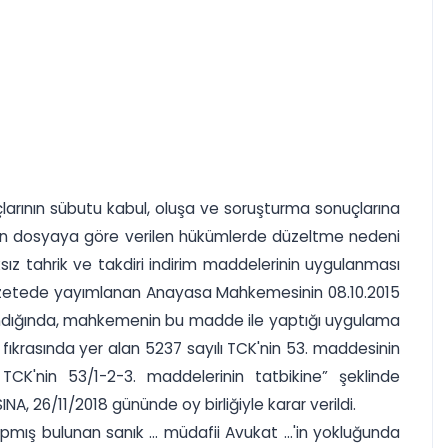
suçlarının sübutu kabul, oluşa ve soruşturma sonuçlarına
elenen dosyaya göre verilen hükümlerde düzeltme nedeni
sız tahrik ve takdiri indirim maddelerinin uygulanması
i Gazetede yayımlanan Anayasa Mahkemesinin 08.10.2015
e alındığında, mahkemenin bu madde ile yaptığı uygulama
krasında yer alan 5237 sayılı TCK'nin 53. maddesinin
TCK'nin 53/1-2-3. maddelerinin tatbikine” şeklinde
 26/11/2018 gününde oy birliğiyle karar verildi.
ış bulunan sanık ... müdafii Avukat ...'in yokluğunda