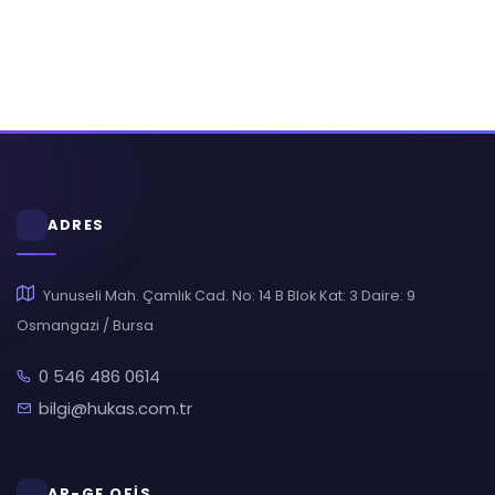
ADRES
Yunuseli Mah. Çamlık Cad. No: 14 B Blok Kat: 3 Daire: 9
Osmangazi / Bursa
0 546 486 0614
bilgi@hukas.com.tr
AR-GE OFİS