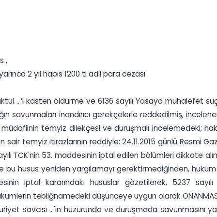
 ,
yarınca 2 yıl hapis 1200 tl adli para cezası
 maktul ...’i kasten öldürme ve 6136 sayılı Yasaya muhalefet 
sanığın savunmaları inandırıcı gerekçelerle reddedilmiş, inc
 müdafiinin temyiz dilekçesi ve duruşmalı incelemedeki; hak
 sair temyiz itirazlarının reddiyle; 24.11.2015 günlü Resm
 sayılı TCK'nin 53. maddesinin iptal edilen bölümleri dikkat
e bu husus yeniden yargılamayı gerektirmediğinden, hüküm fı
in iptal kararındaki hususlar gözetilerek, 5237 sayılı 
 hükümlerin tebliğnamedeki düşünceye uygun olarak ONANMASINA,
riyet savcısı ...'in huzurunda ve duruşmada savunmasını yapm