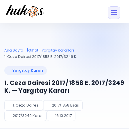
Özellikler
Fiyatlar
ENTEGRASYONLAR
YÖNETİM
UYAP
Dosya ve İçerikl
Ana Sayfa
İçtihat
Yargıtay Kararları
Blog
Entegrasyonu
Tüm dosyalar tek
ekranda
UYAP ile otomatik
1. Ceza Dairesi 2017/1858 E. 2017/3249 K.
senkron
Evrak ve Klasör
İçtihat
UYAP Evrak
Düzenleyin, hızlı erişi
Yargıtay Kararı
Entegrasyonu
İletişim
Kişiler ve İletişi
Evrakları tek tıkla aktarın
1. Ceza Dairesi 2017/1858 E. 2017/3249
Müvekkil ve taraf reh
UETS Entegrasyonu
K. — Yargıtay Kararı
Tebligatları anında
Vekalet Yöneti
Ücretsiz Başlayın
Giriş Yap
görün
Vekaletname ve yetk
takibi
1. Ceza Dairesi
2017/1858 Esas
PLANLAMA & TAKİP
AKILLI & FİNANS
2017/3249 Karar
16.10.2017
Otomasyon
Pano ve Takip
YENİ
Kuralları kurun, sist
Günlük işler tek bakışta