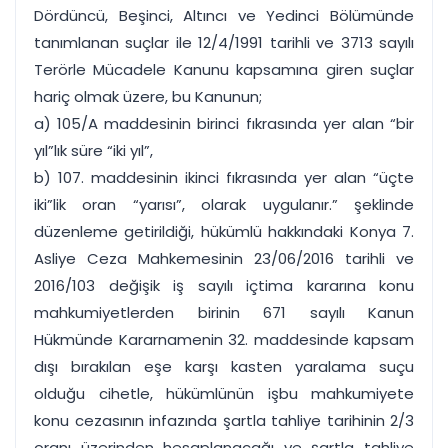
Dördüncü, Beşinci, Altıncı ve Yedinci Bölümünde
tanımlanan suçlar ile 12/4/1991 tarihli ve 3713 sayılı
Terörle Mücadele Kanunu kapsamına giren suçlar
hariç olmak üzere, bu Kanunun;
a) 105/A maddesinin birinci fıkrasında yer alan “bir
yıl”lık süre “iki yıl”,
b) 107. maddesinin ikinci fıkrasında yer alan “üçte
iki”lik oran “yarısı”, olarak uygulanır.” şeklinde
düzenleme getirildiği, hükümlü hakkındaki Konya 7.
Asliye Ceza Mahkemesinin 23/06/2016 tarihli ve
2016/103 değişik iş sayılı içtima kararına konu
mahkumiyetlerden birinin 671 sayılı Kanun
Hükmünde Kararnamenin 32. maddesinde kapsam
dışı bırakılan eşe karşı kasten yaralama suçu
olduğu cihetle, hükümlünün işbu mahkumiyete
konu cezasının infazında şartla tahliye tarihinin 2/3
oranı üzerinden hesaplanacağı ve şartla tahliye