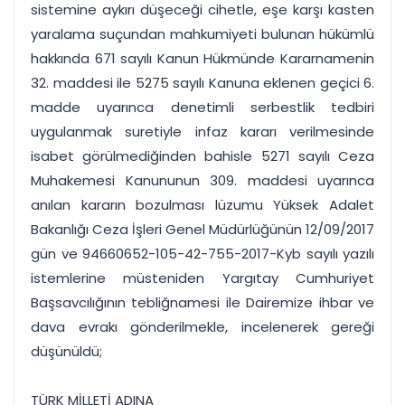
sistemine aykırı düşeceği cihetle, eşe karşı kasten
yaralama suçundan mahkumiyeti bulunan hükümlü
hakkında 671 sayılı Kanun Hükmünde Kararnamenin
32. maddesi ile 5275 sayılı Kanuna eklenen geçici 6.
madde uyarınca denetimli serbestlik tedbiri
uygulanmak suretiyle infaz kararı verilmesinde
isabet görülmediğinden bahisle 5271 sayılı Ceza
Muhakemesi Kanununun 309. maddesi uyarınca
anılan kararın bozulması lüzumu Yüksek Adalet
Bakanlığı Ceza İşleri Genel Müdürlüğünün 12/09/2017
gün ve 94660652-105-42-755-2017-Kyb sayılı yazılı
istemlerine müsteniden Yargıtay Cumhuriyet
Başsavcılığının tebliğnamesi ile Dairemize ihbar ve
dava evrakı gönderilmekle, incelenerek gereği
düşünüldü;
TÜRK MİLLETİ ADINA