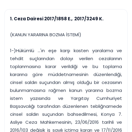
çalışsın
Ajanda ve
Finans ve Kasa
Etkinlikler
Hesap, kasa ve cari
Duruşma ve görev
takibi
1. Ceza Dairesi 2017/1858 E., 2017/3249 K.
takvimi
Raporlar ve Çıkt
Hatırlatma ve
Tek tıkla profesyonel
Bildirim
(KANUN YARARINA BOZMA İSTEMİ)
rapor
Süreleri asla kaçırmayın
1-)Hükümlü ...'ın eşe karşı kasten yaralama ve
Tek panelde uçtan uca yönetim
UYAP & UETS entegrasyonundan finansa, hepsi bir arada.
tehdit suçlarından dolayı verilen cezalarının
Tüm özellikleri inceleyin
Ücretsiz Başlayın
toplanmasına karar verildiği ve bu toplama
kararına göre müddetnamesinin düzenlendiği,
cinsel saldırı suçundan almış olduğu bir cezasının
bulunmamasına rağmen kanun yararına bozma
istem yazısında ve Yargıtay Cumhuriyet
Başsavcılığı tarafından düzenlenen tebliğnamede
cinsel saldırı suçundan bahsedilmesi, Konya 7.
Asliye Ceza Mahkemesinin, 23/06/2016 tarihli ve
2016/103 değişik iş sayılı içtima kararı ve 17/11/2016